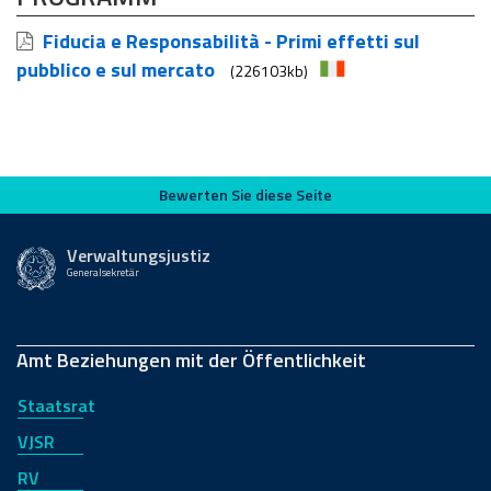
Fiducia e Responsabilità - Primi effetti sul
pubblico e sul mercato
(226103kb)
Bewerten Sie diese Seite
Bewerten Sie diese Seite
Verwaltungsjustiz
Generalsekretär
Amt Beziehungen mit der Öffentlichkeit
Staatsrat
VJSR
RV