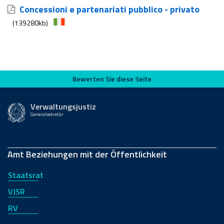
Concessioni e partenariati pubblico - privato
(139280kb)
Bewerten Sie diese Seite
Bewerten Sie diese Seite
Verwaltungsjustiz
Generalsekretär
Amt Beziehungen mit der Öffentlichkeit
Staatsrat
VJSR
RV