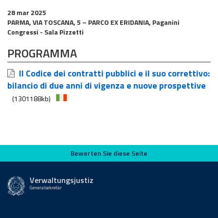
28 mar 2025
PARMA, VIA TOSCANA, 5 – PARCO EX ERIDANIA, Paganini
Congressi - Sala Pizzetti
PROGRAMMA
Il Codice dei contratti pubblici e il suo correttivo:
bilancio di due anni di vigenza e nuove prospettive
(1301188kb)
Bewerten Sie diese Seite
Bewerten Sie diese Seite
Verwaltungsjustiz
Generalsekretär