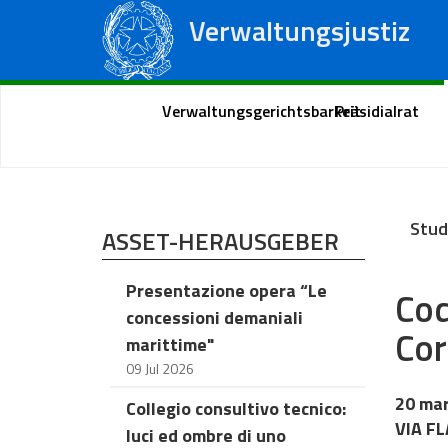
Verwaltungsjustiz
Staatsrat
Regionale Verwaltungsgerichte
Portal des Bürgers
Verwaltungsgerichtsbarkeit
Präsidialrat
Stud
ASSET-HERAUSGEBER
Presentazione opera “Le
Cod
concessioni demaniali
Cor
marittime"
09 Jul 2026
20 ma
Collegio consultivo tecnico:
VIA FL
luci ed ombre di uno