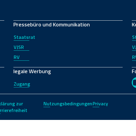
Pressebüro und Kommunikation
K
Staatsrat
S
VJSR
V
RV
R
legale Werbung
F
Zugang
klärung zur
Nutzungsbedingungen
Privacy
rrierefreiheit