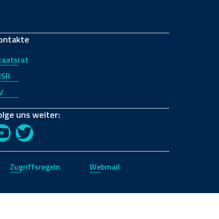
ontakte
taatsrat
JSR
V
olge uns weiter:
YouTube
Twitter
Zugriffsregeln
Webmail