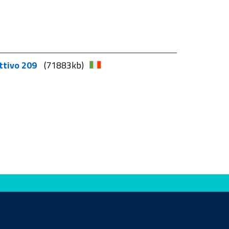
ettivo 209
(71883kb)