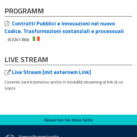
PROGRAMM
Contratti Pubblici e Innovazioni nel nuovo
Codice. Trasformazioni sostanziali e processuali
(432413kb)
LIVE STREAM
Live Stream [mit externem Link]
L'evento sarà trasmesso anche in modalità streaming al link di cui
sopra
Bewerten Sie diese Seite
Bewerten Sie diese Seite
Verwaltungsjustiz