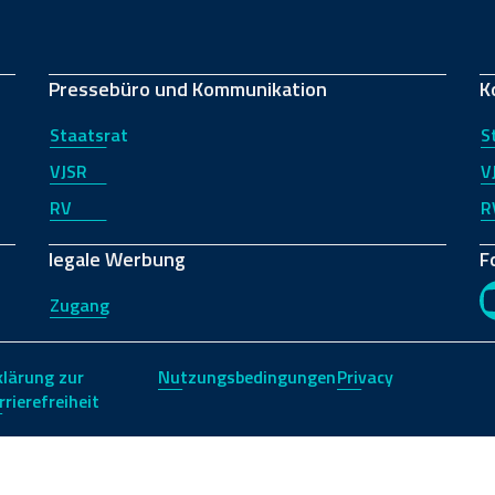
Pressebüro und Kommunikation
K
Staatsrat
S
VJSR
V
RV
R
legale Werbung
F
Zugang
klärung zur
Nutzungsbedingungen
Privacy
rrierefreiheit