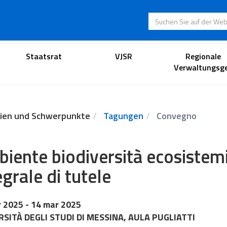
Suchen Sie auf der
Anwaltsportal
Staatsrat
VJSR
Regionale
Verwaltungsge
ien und Schwerpunkte
Tagungen
Convegno
iente biodiversità ecosistemi
egrale di tutele
r 2025
- 14 mar 2025
RSITÀ DEGLI STUDI DI MESSINA, AULA PUGLIATTI