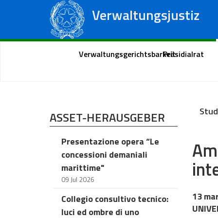
Verwaltungsjustiz
Staatsrat
Regionale Verwaltungsgerichte
Portal des Bürgers
Verwaltungsgerichtsbarkeit
Präsidialrat
Stud
ASSET-HERAUSGEBER
Presentazione opera “Le
Amb
concessioni demaniali
int
marittime"
09 Jul 2026
13 ma
Collegio consultivo tecnico:
UNIVE
luci ed ombre di uno