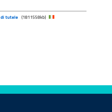
 di tutele
(1811558kb)