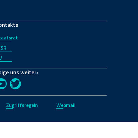
ontakte
taatsrat
JSR
V
olge uns weiter:
YouTube
Twitter
Zugriffsregeln
Webmail