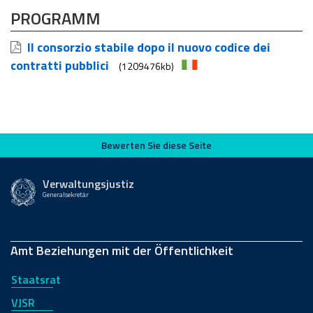
PROGRAMM
Il consorzio stabile dopo il nuovo codice dei
contratti pubblici
(1209476kb)
Bewerten Sie diese Seite
Bewerten Sie diese Seite
Verwaltungsjustiz
Generalsekretär
Amt Beziehungen mit der Öffentlichkeit
Staatsrat
VJSR