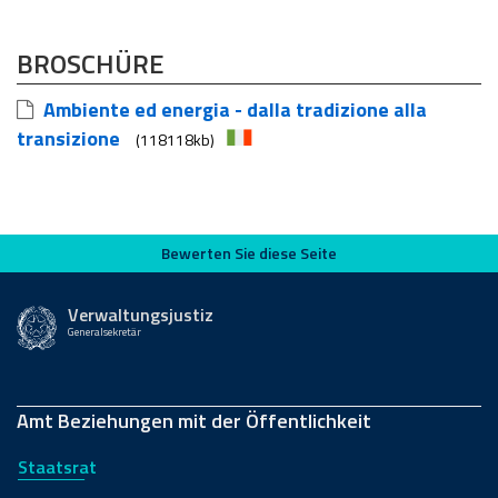
BROSCHÜRE
Ambiente ed energia - dalla tradizione alla
transizione
(118118kb)
Bewerten Sie diese Seite
Bewerten Sie diese Seite
Verwaltungsjustiz
Generalsekretär
Amt Beziehungen mit der Öffentlichkeit
Staatsrat