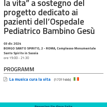
la vita” a sostegno del
progetto dedicato ai
pazienti dell’Ospedale
Pediatrico Bambino Gesù
03 dic 2024
BORGO SANTO SPIRITO, 2 - ROMA, Complesso Monumentale
Santo Spirito in Sassia
ore 19:00 - 21:30
PROGRAMM
La musica cura la vita
(173114kb)
Bewerten Sie diese Seite
Bewerten Sie diese Seite