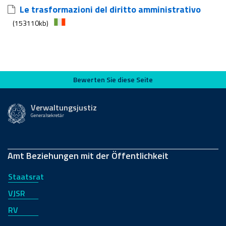
Le trasformazioni del diritto amministrativo
(153110kb)
Bewerten Sie diese Seite
Bewerten Sie diese Seite
Verwaltungsjustiz
Generalsekretär
Amt Beziehungen mit der Öffentlichkeit
Staatsrat
VJSR
RV