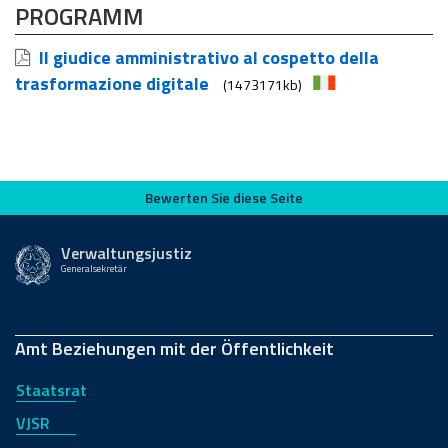
PROGRAMM
Il giudice amministrativo al cospetto della
trasformazione digitale
(1473171kb)
Bewerten Sie diese Seite
Bewerten Sie diese Seite
Verwaltungsjustiz
Generalsekretär
Amt Beziehungen mit der Öffentlichkeit
Staatsrat
VJSR