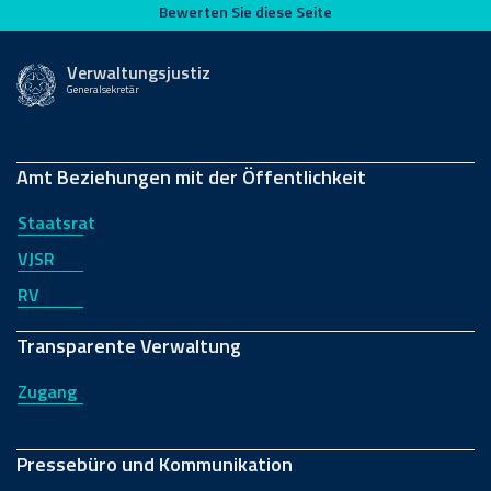
Bewerten Sie diese Seite
Bewerten Sie diese Seite
Verwaltungsjustiz
Generalsekretär
Amt Beziehungen mit der Öffentlichkeit
Staatsrat
VJSR
RV
Transparente Verwaltung
Zugang
Pressebüro und Kommunikation