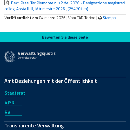
Decr. Pres. Tar Piemonte n. 12 del 2026 - Designazione magistrati
collegi Aosta II, III, IV trimestre 2026
,
(254701kb)
Veröffentlicht am
04 marzo 2026 |
Vom TAR Torino
|
Stampa
Bewerten Sie diese Seite
Bewerten Sie diese Seite
Verwaltungsjustiz
Generalsekretär
Amt Beziehungen mit der Öffentlichkeit
Staatsrat
VJSR
RV
Transparente Verwaltung