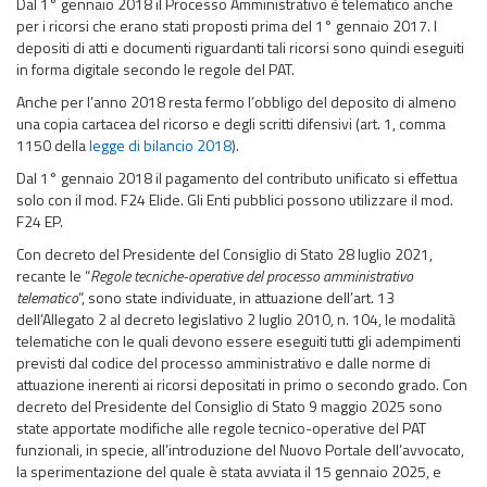
Dal 1° gennaio 2018 il Processo Amministrativo è telematico anche
per i ricorsi che erano stati proposti prima del 1° gennaio 2017. I
depositi di atti e documenti riguardanti tali ricorsi sono quindi eseguiti
in forma digitale secondo le regole del PAT.
Anche per l’anno 2018 resta fermo l’obbligo del deposito di almeno
una copia cartacea del ricorso e degli scritti difensivi (art. 1, comma
1150 della
legge di bilancio 2018
).
Dal 1° gennaio 2018 il pagamento del contributo unificato si effettua
solo con il mod. F24 Elide. Gli Enti pubblici possono utilizzare il mod.
F24 EP.
Con decreto del Presidente del Consiglio di Stato 28 luglio 2021,
recante le “
Regole tecniche-operative del processo amministrativo
telematico
”, sono state individuate, in attuazione dell’art. 13
dell’Allegato 2 al decreto legislativo 2 luglio 2010, n. 104, le modalità
telematiche con le quali devono essere eseguiti tutti gli adempimenti
previsti dal codice del processo amministrativo e dalle norme di
attuazione inerenti ai ricorsi depositati in primo o secondo grado. Con
decreto del Presidente del Consiglio di Stato 9 maggio 2025 sono
state apportate modifiche alle regole tecnico-operative del PAT
funzionali, in specie, all’introduzione del Nuovo Portale dell’avvocato,
la sperimentazione del quale è stata avviata il 15 gennaio 2025, e