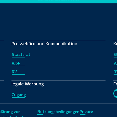
Pressebüro und Kommunikation
K
Staatsrat
S
VJSR
V
RV
R
legale Werbung
F
Zugang
klärung zur
Nutzungsbedingungen
Privacy