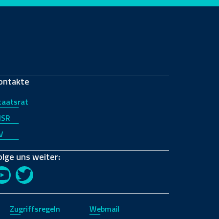
ontakte
taatsrat
JSR
V
olge uns weiter:
YouTube
Twitter
Zugriffsregeln
Webmail