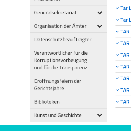
Tar L
Generalsekretariat
Tar L
Organisation der Ämter
TAR 
Datenschutzbeauftragter
TAR 
Verantwortlicher für die
TAR 
Korruptionsvorbeugung
TAR 
und für die Transparenz
TAR 
Eröffnungsfeiern der
Gerichtsjahre
TAR 
Biblioteken
TAR 
Kunst und Geschichte
Bewerten Sie diese Seite