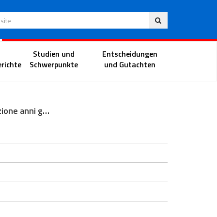
Deu
 Website
Richterportal
Studien und
Entscheidungen
richte
Schwerpunkte
und Gutachten
Inaugurazione anni giudiziari TAR Liguria - Genova