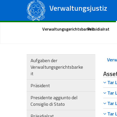
Verwaltungsjustiz
Staatsrat
Regionale Verwaltungsgerichte
Portal des Bürgers
Verwaltungsgerichtsbarkeit
Präsidialrat
Aufgaben der
Verwaltungsgerichtsbarke
Asse
it
Tar L
Präsident
Tar L
Presidente aggiunto del
Tar L
Consiglio di Stato
Tar L
Präsidialrat