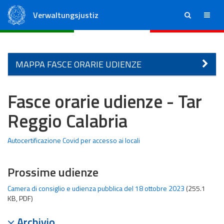
Verwaltungsjustiz
ricerca
menu
Staatsrat
Regionale Verwaltungsgerichte
MAPPA FASCE ORARIE UDIENZE
Fasce orarie udienze - Tar
Reggio Calabria
Autocertificazione Covid per accesso ai locali
Prossime udienze
Camera di consiglio e udienza pubblica del 18 ottobre 2023
(255.1
KB, PDF)
Archivio