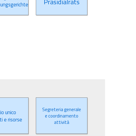
Präsidialrats
ungsgerichte
Segreteria generale
io unico
e coordinamento
i e risorse
attività