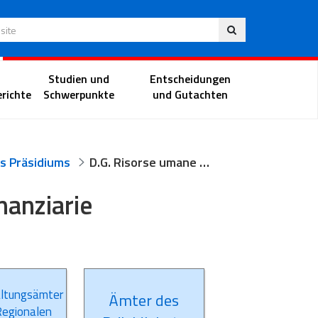
Deu
 Website
Richterportal
Studien und
Entscheidungen
richte
Schwerpunkte
und Gutachten
s Präsidiums
D.G. Risorse umane materiali e finanziarie
nanziarie
ltungsämter
Ämter des
Regionalen