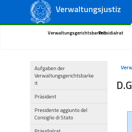
Verwaltungsjustiz
Staatsrat
Regionale Verwaltungsgerichte
Portal des Bürgers
Verwaltungsgerichtsbarkeit
Präsidialrat
Aufgaben der
Verwaltungsgerichtsbarke
D.G
it
Präsident
Presidente aggiunto del
Consiglio di Stato
Präsidialrat