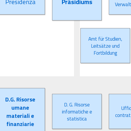
Presidenza
Präsidiums
Verwalt
Amt für Studien,
Leitsätze und
Fortbildung
D.G. Risorse
D. G. Risorse
umane
Uffic
informatiche e
materiali e
contratt
statistica
finanziarie