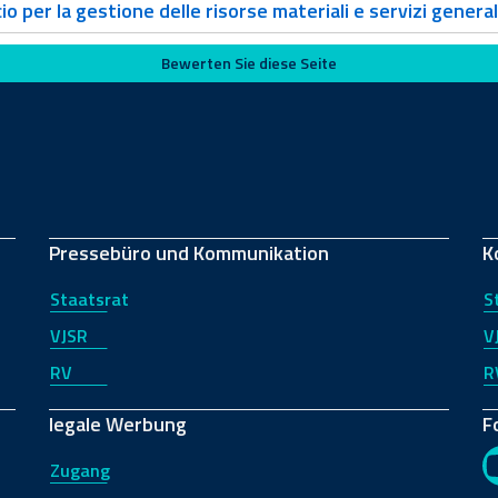
io per la gestione delle risorse materiali e servizi general
Bewerten Sie diese Seite
Pressebüro und Kommunikation
K
Staatsrat
S
VJSR
V
RV
R
legale Werbung
F
Zugang