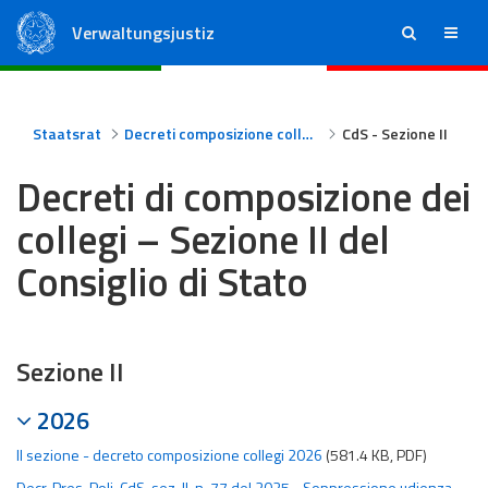
Verwaltungsjustiz
ricerca
menu
Staatsrat
Regionale Verwaltungsgerichte
Staatsrat
Decreti composizione collegi Consiglio di Stato
CdS - Sezione II
Decreti di composizione dei
collegi – Sezione II del
Consiglio di Stato
Sezione II
2026
II sezione - decreto composizione collegi 2026
(581.4 KB, PDF)
Decr. Pres. Poli, CdS, sez. II, n. 77 del 2025 - Soppressione udienza