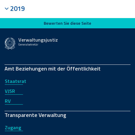
2019
Bewerten Sie diese Seite
Bewerten Sie diese Seite
Verwaltungsjustiz
Generalsekretär
Amt Beziehungen mit der Öffentlichkeit
Staatsrat
VJSR
RV
Transparente Verwaltung
Zugang