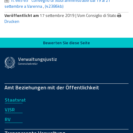
n. 665 65° Convegno di Studi amministrativi dal 19 al 21
settembre a Varenna
,
(42386kb)
Veröffentlicht am
17 settembre 2019 |
Vom Consiglio di Stato
Drucken
Bewerten Sie diese Seite
Bewerten Sie diese Seite
Verwaltungsjustiz
Generalsekretär
Amt Beziehungen mit der Öffentlichkeit
Staatsrat
VJSR
RV