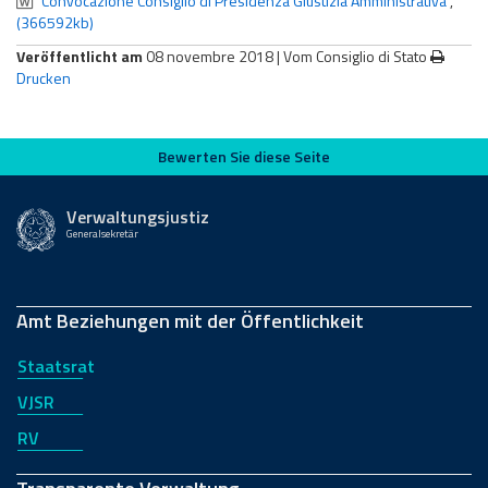
Convocazione Consiglio di Presidenza Giustizia Amministrativa
,
(366592kb)
Veröffentlicht am
08 novembre 2018 |
Vom Consiglio di Stato
Drucken
Bewerten Sie diese Seite
Bewerten Sie diese Seite
Verwaltungsjustiz
Generalsekretär
Amt Beziehungen mit der Öffentlichkeit
Staatsrat
VJSR
RV