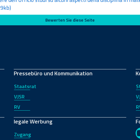
9kb)
Bewerten Sie diese Seite
Pressebüro und Kommunikation
K
Staatsrat
S
VJSR
V
RV
R
legale Werbung
F
Zugang