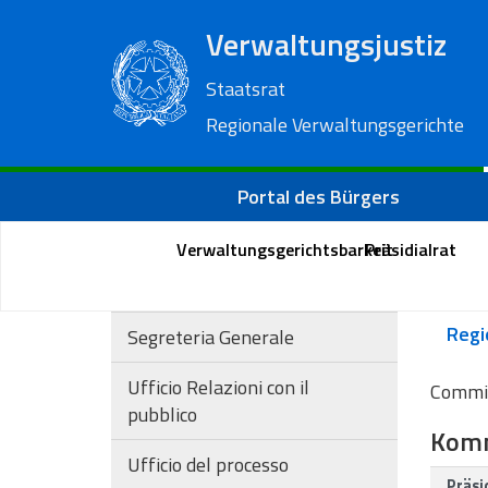
Verwaltungsjustiz
Staatsrat
Regionale Verwaltungsgerichte
Portal des Bürgers
Verwaltungsgerichtsbarkeit
Präsidialrat
Segreteria Generale
Ufficio Relazioni con il
Commis
pubblico
Komm
Ufficio del processo
Präsi