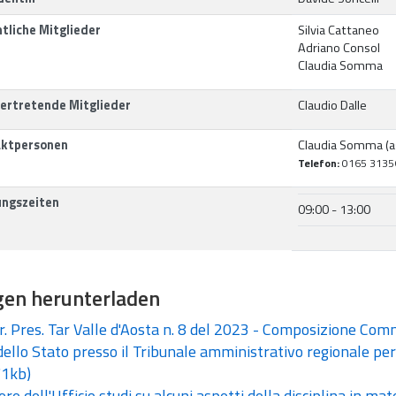
tliche Mitglieder
Silvia Cattaneo
Adriano Consol
Claudia Somma
vertretende Mitglieder
Claudio Dalle
ktpersonen
Claudia Somma (a
Telefon:
0165 3135
ngszeiten
09:00 - 13:00
gen herunterladen
. Pres. Tar Valle d'Aosta n. 8 del 2023 - Composizione Comm
ello Stato presso il Tribunale amministrativo regionale per
1kb)
re dell'Ufficio studi su alcuni aspetti della disciplina in ma