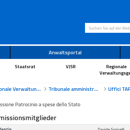
Suchen Sie auf der
Anwaltsportal
Staatsrat
VJSR
Regionale
Verwaltungsge
Regionale Verwaltungsgerichte
Tribunale amministrativo regionale per la Valle d'Aosta
sione Patrocinio a spese dello Stato
issionsmitglieder
dentin
Davide Soricelli