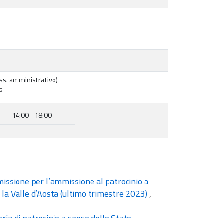
ss. amministrativo)
6
14:00 - 18:00
issione per l’ammissione al patrocinio a
 la Valle d’Aosta (ultimo trimestre 2023)
,
teria di patrocinio a spese dello Stato
,