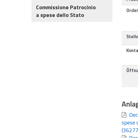
Commissione Patrocinio
Orden
a spese dello Stato
Stell
Konta
Öffnu
Anla
Decr
spese d
(36277
Pare