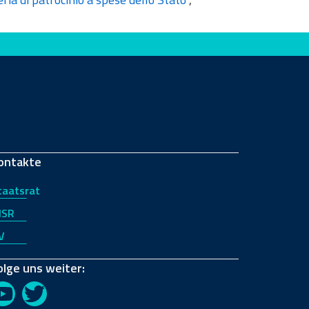
ontakte
taatsrat
JSR
V
olge uns weiter:
YouTube
Twitter