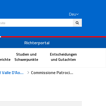
Deu
 Website
Richterportal
Studien und
Entscheidungen
richte
Schwerpunkte
und Gutachten
Uffici TAR Valle D'Aosta
Commissione Patrocinio a spese dello Stato