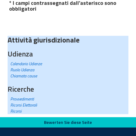
* I campi contrassegnati dall'asterisco sono
obbligatori
Attività giurisdizionale
Udienza
Calendario Udienze
Ruolo Udienza
Chiamata cause
Ricerche
Provvedimenti
Ricorsi Elettorali
Ricorsi
Bewerten Sie diese Seite
Bewerten Sie diese Seite