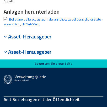
Appello.
Anlagen herunterladen
Bollettino delle acquisizioni della Biblioteca del Consiglio di Stato -
anno 2023
,
(1094656kb)
Asset-Herausgeber
Asset-Herausgeber
Bewerten Sie diese Seite
Bewerten Sie diese Seite
Verwaltungsjustiz
Generalsekretär
Amt Beziehungen mit der Öffentlichkeit