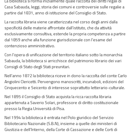
La biblioteca si forma inizialmente quale raccolta dei diritti regali di
Casa Sabauda, leggi, storia dei comuni e controversie sulle regalie a
partire dal 1831, anno di istituzione del Consiglio di Stato.
La raccolta libraria viene caratterizzata nel corso degli anni dalla
specificità delle materie affrontate dall’istituto, che da attività
esclusivamente consultiva, estende la propria competenza a partire
dal 1859 anche alla funzione giurisdizionale con l’esame del
contenzioso amministrativo.
Con l’opera di unificazione del territorio italiano sotto la monarchia
Sabauda, la biblioteca si arricchisce del patrimonio librario dei vari
Consigli di Stato degli Stati preunitari.
Nell’anno 1872 la biblioteca riceve in dono la raccolta del conte Carlo
Angiolini Clericetti. Pervengono manoscritti, incunaboli, edizioni del
Cinquecento e Seicento di interesse soprattutto letterario-culturale.
Nel 1895 il Consiglio di Stato acquista la ricca raccolta libraria
appartenuta a Saverio Solari, professore di diritto costituzionale
presso la Regia Università di Pisa.
Nel 1994 la biblioteca è entrata nel Polo giuridico del Servizio
Bibliotecario Nazionale (S.B.N), insieme a quelle dei ministeri di
Giustizia e dell’Interno, della Corte di Cassazione e delle Corti di