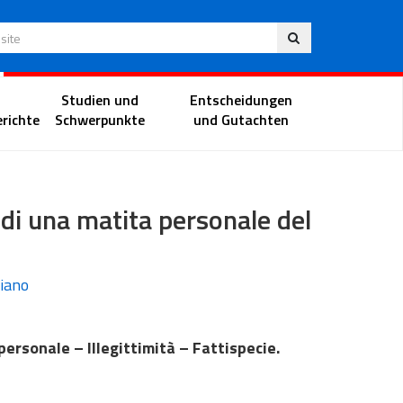
Deu
 Website
Richterportal
Studien und
Entscheidungen
richte
Schwerpunkte
und Gutachten
 di una matita personale del
ziano
personale – Illegittimità – Fattispecie.