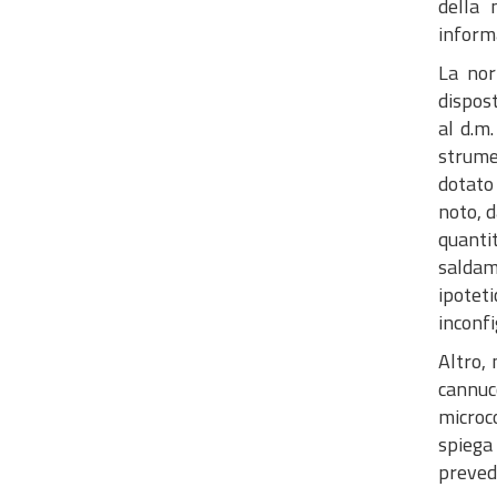
della 
informa
La nor
dispost
al d.m.
strume
dotato 
noto, d
quantit
saldam
ipotet
inconf
Altro,
cannucc
microc
spiega
preved