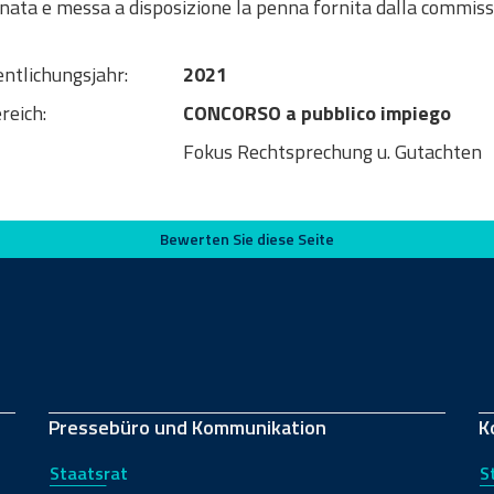
nata e messa a disposizione la penna fornita dalla commiss
entlichungsjahr:
2021
reich:
CONCORSO a pubblico impiego
Fokus Rechtsprechung u. Gutachten
Bewerten Sie diese Seite
Pressebüro und Kommunikation
K
Staatsrat
S