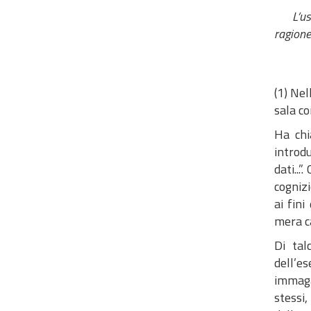
L’uso d
ragione
(1) Nel
sala co
Ha chi
introd
dati...
cogniz
ai fin
mera c
Di tal
dell’e
immagaz
stessi,