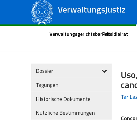
Verwaltungsjustiz
Staatsrat
Regionale Verwaltungsgerichte
Portal des Bürgers
Verwaltungsgerichtsbarkeit
Präsidialrat
Dossier
Uso,
can
Tagungen
Tar Laz
Historische Dokumente
Nützliche Bestimmungen
Concor