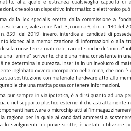
matita, alla quale è estranea qualsivoglia capacità di 
zioni, che solo un dispositivo informatico o elettronico pu
ma della lex specialis eretta dalla commissione a fonda
a esclusione, vale a dire l’art. 3, comma 6, d.m. n. 130 del 20
 n. 859 del 2019) invero, interdice ai candidati di possed
nto idoneo alla memorizzazione di informazioni o alla tr
di sola consistenza materiale, carente anche di “anima” inf
a una “anima” scrivente, che è una mina consistente in una mi
à ne determina la durezza, inserita in un involucro di mater
ente inglobato ovvero incorporato nella mina, che non è e
ica sua sostituzione con materiale hardware atto alla memor
igurabile che una matita possa contenere informazioni.
 ma pur sempre in via ipotetica, è a dirsi quanto ad una 
ia e nel supporto plastico esterno: il che astrattamente n
omponenti hardware o microchip atti all’immagazzinamento e
 la ragione per la quale ai candidati ammessi a sostener
a lo svolgimento di prove scritte, è vietato utilizzare p