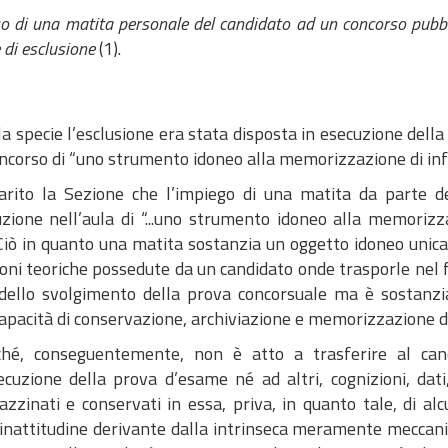
i una matita personale del candidato ad un concorso pubblic
 di esclusione
(1).
la specie l’esclusione era stata disposta in esecuzione della
ncorso di “uno strumento idoneo alla memorizzazione di info
arito la Sezione che l’impiego di una matita da parte de
uzione nell’aula di “...uno strumento idoneo alla memorizz
”. Ciò in quanto una matita sostanzia un oggetto idoneo uni
ioni teoriche possedute da un candidato onde trasporle nel 
i dello svolgimento della prova concorsuale ma è sostanz
apacità di conservazione, archiviazione e memorizzazione di
ché, conseguentemente, non è atto a trasferire al c
secuzione della prova d’esame né ad altri, cognizioni, dat
zinati e conservati in essa, priva, in quanto tale, di alc
 inattitudine derivante dalla intrinseca meramente meccani