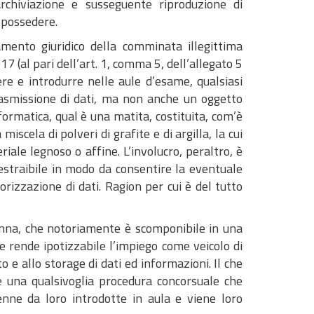
archiviazione e susseguente riproduzione di
ò possedere.
mento giuridico della comminata illegittima
17 (al pari dell’art. 1, comma 5, dell’allegato 5
ere e introdurre nelle aule d’esame, qualsiasi
asmissione di dati, ma non anche un oggetto
ormatica, qual è una matita, costituita, com’è
scela di polveri di grafite e di argilla, la cui
iale legnoso o affine. L’involucro, peraltro, è
straibile in modo da consentire la eventuale
izzazione di dati. Ragion per cui è del tutto
penna, che notoriamente è scomponibile in una
e rende ipotizzabile l’impiego come veicolo di
 allo storage di dati ed informazioni. Il che
e una qualsivoglia procedura concorsuale che
enne da loro introdotte in aula e viene loro