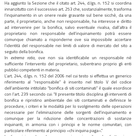
Ha aggiunto la Sezione che il citato art. 244, d.lgs. n. 152 si coordina
innanzitutto con il successivo art. 253 che, sostanzialmente, trasforma
l’inquinamento in un onere reale gravante sul bene sicchè, da una
parte, il proprietario, anche non responsabile, ha interesse e diritto
ad intervenire per la bonifica, salvo eventuale rivalsa, dall’altra il
proprietario non responsabile dell’inquinamento potrà essere
comunque chiamato a risponderne ove sia impossibile accertare
l’identità del responsabile nei limiti di valore di mercato del sito a
seguito della bonifica.
In
extrema ratio
, ove non sia identificabile un responsabile né
sufficiente l’intervento del proprietario, subentrano proprio gli enti
pubblici competenti in materia.
L’art. 244, d.lgs. n. 152 del 2006 nel cui testo si effettua un generico
riferimento al “responsabile” è inserito nel titolo V del codice
dell’ambiente intitolato “bonifica di siti contaminati” il quale esordisce
con l’art. 239 secondo cui: “Il presente titolo disciplina gli interventi di
bonifica e ripristino ambientale dei siti contaminati e definisce le
procedure, i criteri e le modalità per lo svolgimento delle operazioni
necessarie per l'eliminazione delle sorgenti dell'inquinamento e
comunque per la riduzione delle concentrazioni di sostanze
inquinanti, in armonia con i principi e le norme comunitari, con
particolare riferimento al principio «chi inquina paga››.”