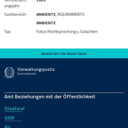
ungsjahr:
Sachbereich:
AMBIENTE
, INQUINAMENTO
AMBIENTE
Typ:
Fokus Rechtsprechung u. Gutachten
Bewerten Sie diese Seite
Bewerten Sie diese Seite
Verwaltungsjustiz
Generalsekretär
Amt Beziehungen mit der Öffentlichkeit
Staatsrat
VJSR
RV