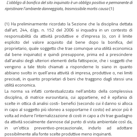
L’obbligo di bonifica del sito inquinato è un obbligo positivo e permanente di
ripristinare l’ambiente danneggiato, trasmissibile mortis causa
(1)
(1) Ha preliminarmente ricordato la Sezione che la disciplina dettata
dall’art. 244, d.lgs. n. 152 del 2006 si inquadra in un contesto di
responsabilità da attività produttive e d’impresa (o, con il limite
esplicito del valore acquisito dal bene dopo la bonifica, del
proprietario, quale soggetto che trae comunque una utilità economica
dal bene inquinato) e quindi presuppone, prima ed a prescindere
dall’analisi degli ulteriori elementi della fattispecie, che i soggetti che
vengono a tale titolo chiamati a risponderne lo siano in quanto
abbiano svolto in quell’area attività di impresa, produttive o, nei limiti
precisati, in quanto proprietari di beni che traggono dagli stessi una
utilità economica.
La norma va infatti contestualizzata nell’ambito della complessiva
disciplina, di matrice eurounitaria, cui appartiene, ed è epifania di
scelte in ottica di analisi costi- benefici (secondo cui il danno si alloca
in capo al soggetto più idoneo a sopportarne il costo) ed ancor più è
volta ad indurre l’internalizzazione di costi in capo a chi trae guadagno
da attività socialmente dannose dal punto di vista ambientale così da,
in un’ottica preventivo-precauzionale, indurlo ad adottare
possibilmente alla fonte scelte produttive meno inquinanti.