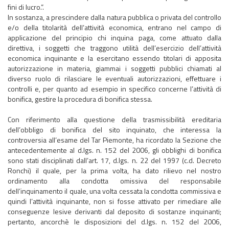
fini di lucro.”.
In sostanza, a prescindere dalla natura pubblica o privata del controllo
e/o della titolarità dell’attività economica, entrano nel campo di
applicazione del principio chi inquina paga, come attuato dalla
direttiva, i soggetti che traggono utilità dell’esercizio dell’attività
economica inquinante e la esercitano essendo titolari di apposita
autorizzazione in materia, giammai i soggetti pubblici chiamati al
diverso ruolo di rilasciare le eventuali autorizzazioni, effettuare i
controlli e, per quanto ad esempio in specifico concerne l’attività di
bonifica, gestire la procedura di bonifica stessa.
Con riferimento alla questione della trasmissibilità ereditaria
dell’obbligo di bonifica del sito inquinato, che interessa la
controversia all’esame del Tar Piemonte, ha ricordato la Sezione che
antecedentemente al d.lgs. n. 152 del 2006, gli obblighi di bonifica
sono stati disciplinati dall’art. 17, d.lgs. n. 22 del 1997 (c.d. Decreto
Ronchi) il quale, per la prima volta, ha dato rilievo nel nostro
ordinamento alla condotta omissiva del responsabile
dell’inquinamento il quale, una volta cessata la condotta commissiva e
quindi l’attività inquinante, non si fosse attivato per rimediare alle
conseguenze lesive derivanti dal deposito di sostanze inquinanti;
pertanto, ancorchè le disposizioni del d.lgs. n. 152 del 2006,