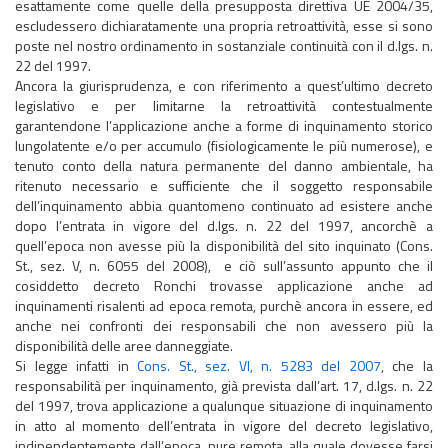
esattamente come quelle della presupposta direttiva UE 2004/35,
escludessero dichiaratamente una propria retroattività, esse si sono
poste nel nostro ordinamento in sostanziale continuità con il d.lgs. n.
22 del 1997.
Ancora la giurisprudenza, e con riferimento a quest’ultimo decreto
legislativo e per limitarne la retroattività contestualmente
garantendone l’applicazione anche a forme di inquinamento storico
lungolatente e/o per accumulo (fisiologicamente le più numerose), e
tenuto conto della natura permanente del danno ambientale, ha
ritenuto necessario e sufficiente che il soggetto responsabile
dell’inquinamento abbia quantomeno continuato ad esistere anche
dopo l’entrata in vigore del d.lgs. n. 22 del 1997, ancorchè a
quell’epoca non avesse più la disponibilità del sito inquinato (Cons.
St., sez. V, n. 6055 del 2008), e ciò sull’assunto appunto che il
cosiddetto decreto Ronchi trovasse applicazione anche ad
inquinamenti risalenti ad epoca remota, purchè ancora in essere, ed
anche nei confronti dei responsabili che non avessero più la
disponibilità delle aree danneggiate.
Si legge infatti in
Cons. St., sez. VI, n. 5283 del 2007
, che la
responsabilità per inquinamento, già prevista dall’art. 17, d.lgs. n. 22
del 1997, trova applicazione a qualunque situazione di inquinamento
in atto al momento dell’entrata in vigore del decreto legislativo,
indipendentemente dall’epoca, pure remota, alla quale dovesse farsi