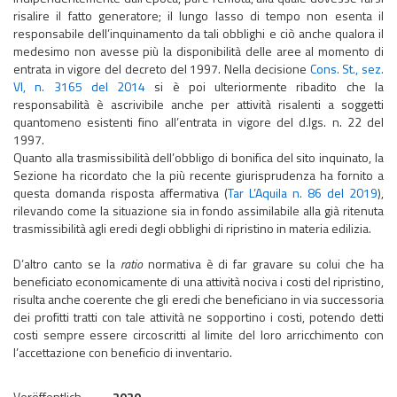
risalire il fatto generatore; il lungo lasso di tempo non esenta il
responsabile dell’inquinamento da tali obblighi e ciò anche qualora il
medesimo non avesse più la disponibilità delle aree al momento di
entrata in vigore del decreto del 1997. Nella decisione
Cons. St., sez.
VI, n. 3165 del 2014
si è poi ulteriormente ribadito che la
responsabilità è ascrivibile anche per attività risalenti a soggetti
quantomeno esistenti fino all’entrata in vigore del d.lgs. n. 22 del
1997.
Quanto alla trasmissibilità dell’obbligo di bonifica del sito inquinato, la
Sezione ha ricordato che la più recente giurisprudenza ha fornito a
questa domanda risposta affermativa (
Tar L’Aquila n. 86 del 2019
),
rilevando come la situazione sia in fondo assimilabile alla già ritenuta
trasmissibilità agli eredi degli obblighi di ripristino in materia edilizia.
D’altro canto se la
ratio
normativa è di far gravare su colui che ha
beneficiato economicamente di una attività nociva i costi del ripristino,
risulta anche coerente che gli eredi che beneficiano in via successoria
dei profitti tratti con tale attività ne sopportino i costi, potendo detti
costi sempre essere circoscritti al limite del loro arricchimento con
l’accettazione con beneficio di inventario.
Veröffentlich
2020