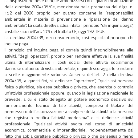
La disposizione deve dunque armonizzarsi con il quadro di attuazione
della direttiva 2004/35/Ce, menzionata nella premessa del d.lgs. n.
152 del 2006 proprio per quanto concerne la “responsabilità
ambientale in materia di prevenzione e riparazione del danno
ambientale”. La citata direttiva attua infatti il principio “chi inquina paga”,
cristallizzato nell’art. 175 del trattato CE, oggi 192 TFUE.
La direttiva 2004/35, nei considerando, così esplicita il principio chi
inquina paga
Il principio chi inquina paga si correla quindi inscindibilmente alle
attività “degli operatori”, proprio per rendere effettiva la sua finalità
ultima di internalizzare i costi sociali delle attività socialmente
dannose dal punto di vista ambientale, e quindi scoraggiarle o indurre
a scelte maggiormente virtuose. Ai sensi dell’art. 2 della direttiva
2004/35, a questi fini, si definisce “operatore”, “qualsiasi persona
fisica o giuridica, sia essa pubblica o privata, che esercita o controlla
un'attività professionale oppure, quando la legislazione nazionale lo
prevede, a cui è stato delegato un potere economico decisivo sul
funzionamento tecnico di tale attività, compresi il titolare del
permesso o dell'autorizzazione a svolgere detta attività o la persona
che registra o notifica l'attività medesima” e si definisce attività
professionale “qualsiasi attività svolta nel corso di un'attività
economica, commerciale o imprenditoriale, indipendentemente dal
fatto che abbia carattere pubblico o privato o che persegua o meno