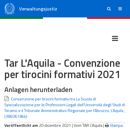
Verwaltungsjustiz
ricerca
menu
Staatsrat
Regionale Verwaltungsgerichte
Tar L'Aquila - Convenzione
per tirocini formativi 2021
Anlagen herunterladen
Convenzione per tirocini formativi tra La Scuola di
Specializzazione per le Professioni Legali dell’Università degli Studi di
Teramo e il Tribunale Amministrativo Regionale per l’Abruzzo, L’Aquila
,
(3860618kb)
Veröffentlicht am
20 dicembre 2021 |
Vom TAR L'Aquila
|
Stampa