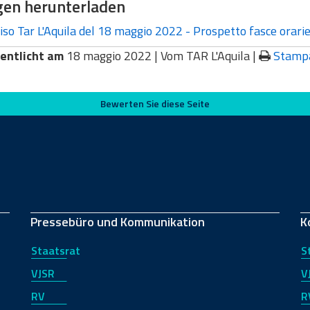
gen herunterladen
so Tar L'Aquila del 18 maggio 2022 - Prospetto fasce orar
entlicht am
18 maggio 2022 |
Vom TAR L'Aquila
|
Stamp
Bewerten Sie diese Seite
Pressebüro und Kommunikation
K
Staatsrat
S
VJSR
V
RV
R