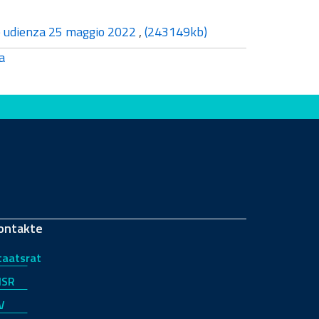
ie udienza 25 maggio 2022
,
(243149kb)
a
ontakte
taatsrat
JSR
V