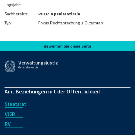
ungsjahr:
Sachbereich:
POLIZIA penitenziaria
Typ:
Fokus Rechtsprechung u. Gutachten
Bewerten Sie diese Seite
Bewerten Sie diese Seite
Verwaltungsjustiz
Generalsekretär
Amt Beziehungen mit der Öffentlichkeit
Staatsrat
VJSR
RV