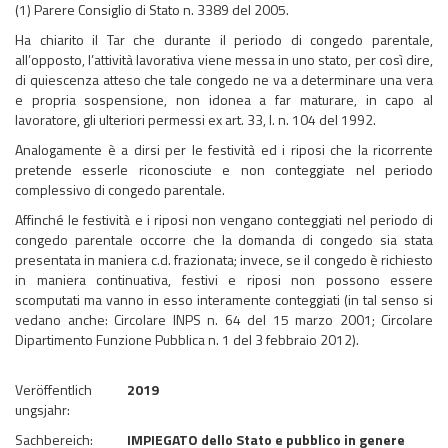
(1) Parere Consiglio di Stato n. 3389 del 2005.
Ha chiarito il Tar che durante il periodo di congedo parentale,
all’opposto, l’attività lavorativa viene messa in uno stato, per così dire,
di quiescenza atteso che tale congedo ne va a determinare una vera
e propria sospensione, non idonea a far maturare, in capo al
lavoratore, gli ulteriori permessi ex art. 33, l. n. 104 del 1992.
Analogamente è a dirsi per le festività ed i riposi che la ricorrente
pretende esserle riconosciute e non conteggiate nel periodo
complessivo di congedo parentale.
Affinché le festività e i riposi non vengano conteggiati nel periodo di
congedo parentale occorre che la domanda di congedo sia stata
presentata in maniera c.d. frazionata; invece, se il congedo è richiesto
in maniera continuativa, festivi e riposi non possono essere
scomputati ma vanno in esso interamente conteggiati (in tal senso si
vedano anche: Circolare INPS n. 64 del 15 marzo 2001; Circolare
Dipartimento Funzione Pubblica n. 1 del 3 febbraio 2012).
Veröffentlich
2019
ungsjahr:
Sachbereich:
IMPIEGATO dello Stato e pubblico in genere