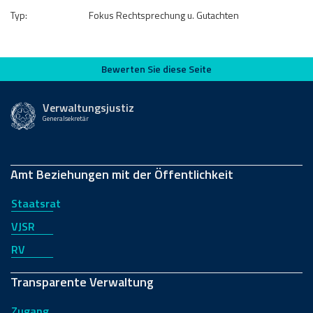
Typ:
Fokus Rechtsprechung u. Gutachten
Bewerten Sie diese Seite
Bewerten Sie diese Seite
Verwaltungsjustiz
Generalsekretär
Amt Beziehungen mit der Öffentlichkeit
Staatsrat
VJSR
RV
Transparente Verwaltung
Zugang