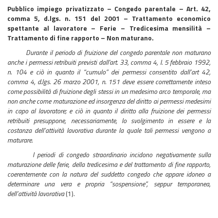
Pubblico impiego privatizzato – Congedo parentale – Art. 42,
comma 5, d.lgs. n. 151 del 2001 – Trattamento economico
spettante al lavoratore – Ferie – Tredicesima mensilità –
Trattamento di fine rapporto – Non maturano.
Durante il periodo di fruizione del congedo parentale non maturano
anche i permessi retribuiti previsti dall'art. 33, comma 4, l. 5 febbraio 1992,
n. 104 e ciò in quanto il “cumulo” dei permessi consentito dall’art 42,
comma 4, d.lgs. 26 marzo 2001, n. 151 deve essere correttamente inteso
come possibilità di fruizione degli stessi in un medesimo arco temporale, ma
non anche come maturazione ed insorgenza del diritto ai permessi medesimi
in capo al lavoratore; e ciò in quanto il diritto alla fruizione dei permessi
retribuiti presuppone, necessariamente, lo svolgimento in essere e la
costanza dell’attività lavorativa durante la quale tali permessi vengono a
maturare
.
I periodi di congedo straordinario incidono negativamente sulla
maturazione delle ferie, della tredicesima e del trattamento di fine rapporto,
coerentemente con la natura del suddetto congedo che appare idoneo a
determinare una vera e propria “sospensione”, seppur temporanea,
dell’attività lavorativa
(1).