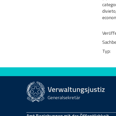
categor
divieto
economico
Veröff
Sachbe
Typ:
Bewerten Sie diese Seite
Verwaltungsjustiz
Generalsekretär
Amt Beziehungen mit der Öffentlichkeit