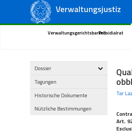
Verwaltungsjustiz
Staatsrat
Regionale Verwaltungsgerichte
Portal des Bürgers
Verwaltungsgerichtsbarkeit
Präsidialrat
Dossier
Qua
obbl
Tagungen
Tar Laz
Historische Dokumente
Nützliche Bestimmungen
Contra
Art. 9
Esclus