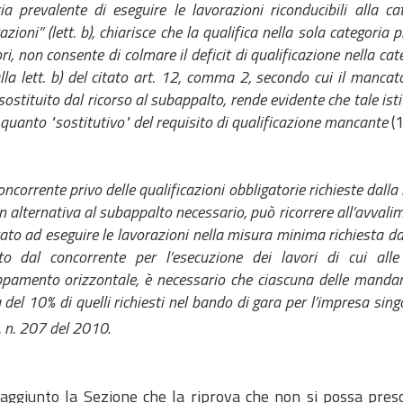
ia prevalente di eseguire le lavorazioni riconducibili alla c
cazioni” (lett. b), chiarisce che la qualifica nella sola categori
ori, non consente di colmare il deficit di qualificazione nella ca
alla lett. b) del citato art. 12, comma 2, secondo cui il manca
sostituito dal ricorso al subappalto, rende evidente che tale isti
 quanto "sostitutivo" del requisito di qualificazione mancante
(1
concorrente privo delle qualificazioni obbligatorie richieste dall
 in alternativa al subappalto necessario, può ricorrere all’avval
cato ad eseguire le lavorazioni nella misura minima richiesta da
lto dal concorrente per l’esecuzione dei lavori di cui alle
pamento orizzontale, è necessario che ciascuna delle mandanti
del 10% di quelli richiesti nel bando di gara per l’impresa sin
R. n. 207 del 2010
.
 aggiunto la Sezione che la riprova che non si possa pres