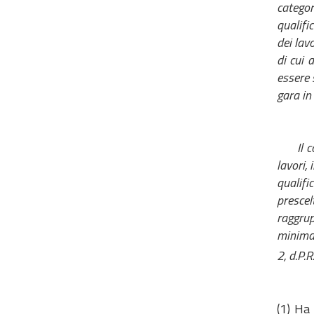
categor
qualifi
dei lav
di cui 
essere 
gara in
Il 
lavori,
qualifi
presce
raggrup
minima 
2, d.P.
(1) Ha