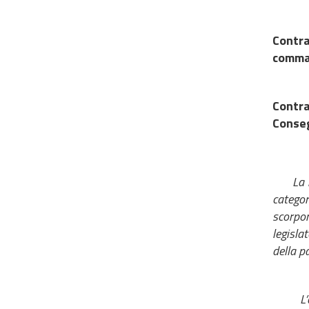
Contra
comma 
Contr
Conse
La 
categor
scorpor
legislat
della p
L