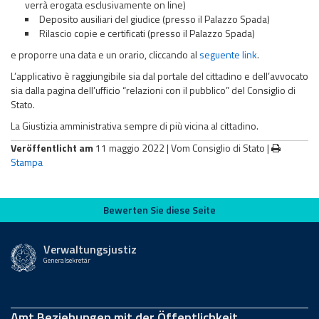
verrà erogata esclusivamente on line)
Deposito ausiliari del giudice (presso il Palazzo Spada)
Rilascio copie e certificati (presso il Palazzo Spada)
e proporre una data e un orario, cliccando al
seguente link
.
L’applicativo è raggiungibile sia dal portale del cittadino e dell’avvocato
sia dalla pagina dell’ufficio “relazioni con il pubblico” del Consiglio di
Stato.
La Giustizia amministrativa sempre di più vicina al cittadino.
Veröffentlicht am
11 maggio 2022 |
Vom Consiglio di Stato
|
Stampa
Bewerten Sie diese Seite
Bewerten Sie diese Seite
Verwaltungsjustiz
Generalsekretär
Amt Beziehungen mit der Öffentlichkeit