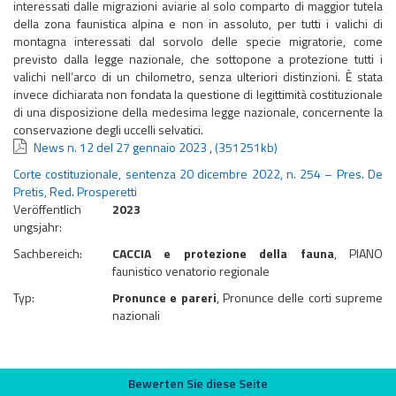
interessati dalle migrazioni aviarie al solo comparto di maggior tutela
della zona faunistica alpina e non in assoluto, per tutti i valichi di
montagna interessati dal sorvolo delle specie migratorie, come
previsto dalla legge nazionale, che sottopone a protezione tutti i
valichi nell’arco di un chilometro, senza ulteriori distinzioni. È stata
invece dichiarata non fondata la questione di legittimità costituzionale
di una disposizione della medesima legge nazionale, concernente la
conservazione degli uccelli selvatici.
News n. 12 del 27 gennaio 2023
,
(351251kb)
Corte costituzionale, sentenza 20 dicembre 2022, n. 254 – Pres. De
Pretis, Red. Prosperetti
Veröffentlich
2023
ungsjahr:
Sachbereich:
CACCIA e protezione della fauna
, PIANO
faunistico venatorio regionale
Typ:
Pronunce e pareri
, Pronunce delle corti supreme
nazionali
Bewerten Sie diese Seite
Bewerten Sie diese Seite