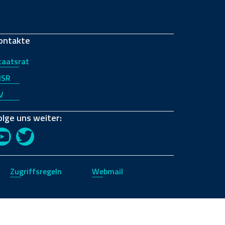
ontakte
taatsrat
JSR
V
olge uns weiter:
YouTube
Twitter
Zugriffsregeln
Webmail