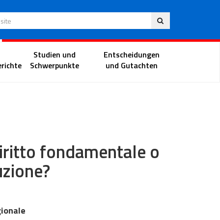
Deu
 Website
Richterportal
Studien und
Entscheidungen
richte
Schwerpunkte
und Gutachten
iritto fondamentale o
uzione?
gionale