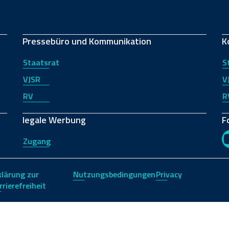
Pressebüro und Kommunikation
K
Staatsrat
S
VJSR
V
RV
R
legale Werbung
F
Zugang
klärung zur
Nutzungsbedingungen
Privacy
rrierefreiheit