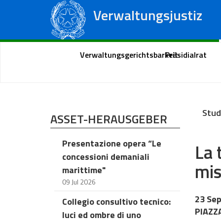
Verwaltungsjustiz
Staatsrat
Regionale Verwaltungsgerichte
Portal des Bürgers
Verwaltungsgerichtsbarkeit
Präsidialrat
Stud
ASSET-HERAUSGEBER
Presentazione opera “Le
La 
concessioni demaniali
mis
marittime"
09 Jul 2026
23 Sep
Collegio consultivo tecnico:
PIAZZA
luci ed ombre di uno