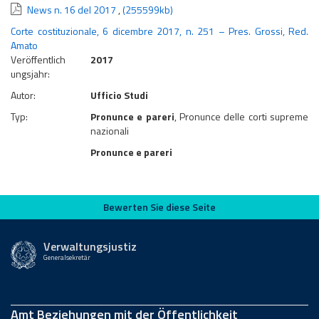
News n. 16 del 2017
,
(255599kb)
Corte costituzionale, 6 dicembre 2017, n. 251 – Pres. Grossi, Red.
Amato
Veröffentlich
2017
ungsjahr:
Autor:
Ufficio Studi
Typ:
Pronunce e pareri
, Pronunce delle corti supreme
nazionali
Pronunce e pareri
Bewerten Sie diese Seite
Bewerten Sie diese Seite
Verwaltungsjustiz
Generalsekretär
Amt Beziehungen mit der Öffentlichkeit