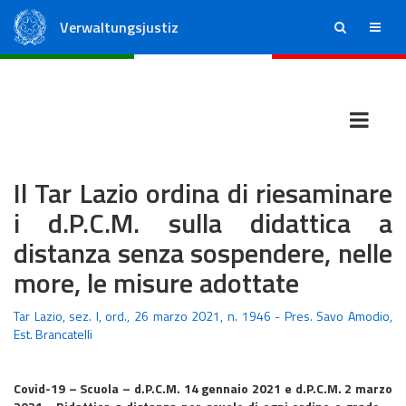
Verwaltungsjustiz
ricerca
menu
Staatsrat
Regionale Verwaltungsgerichte
Il Tar Lazio ordina di riesaminare
i d.P.C.M. sulla didattica a
distanza senza sospendere, nelle
more, le misure adottate
Tar Lazio, sez. I, ord., 26 marzo 2021, n. 1946 - Pres. Savo Amodio,
Est. Brancatelli
Covid-19 – Scuola – d.P.C.M. 14 gennaio 2021 e d.P.C.M. 2 marzo