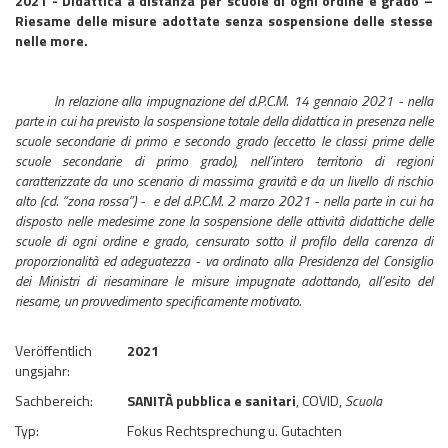
2021 - Didattica a distanza per scuole di ogni ordine e grado –
Riesame delle misure adottate senza sospensione delle stesse
nelle more.
In relazione alla impugnazione del d.P.C.M. 14 gennaio 2021 - nella
parte in cui ha previsto la sospensione totale della didattica in presenza nelle
scuole secondarie di primo e secondo grado (eccetto le classi prime delle
scuole secondarie di primo grado), nell’intero territorio di regioni
caratterizzate da uno scenario di massima gravità e da un livello di rischio
alto (cd. “zona rossa”) - e del d.P.C.M. 2 marzo 2021 - nella parte in cui ha
disposto nelle medesime zone la sospensione delle attività didattiche delle
scuole di ogni ordine e grado, censurato sotto il profilo della carenza di
proporzionalità ed adeguatezza - va ordinato alla Presidenza del Consiglio
dei Ministri di riesaminare le misure impugnate adottando, all’esito del
riesame, un provvedimento specificamente motivato.
Veröffentlich
2021
ungsjahr:
Sachbereich:
SANITÀ pubblica e sanitari
, COVID,
Scuola
Typ:
Fokus Rechtsprechung u. Gutachten