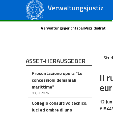
Verwaltungsjustiz
Staatsrat
Regionale Verwaltungsgerichte
Portal des Bürgers
Verwaltungsgerichtsbarkeit
Präsidialrat
Stud
ASSET-HERAUSGEBER
Presentazione opera “Le
Il 
concessioni demaniali
eu
marittime"
09 Jul 2026
12 Jun
Collegio consultivo tecnico:
PIAZZA
luci ed ombre di uno