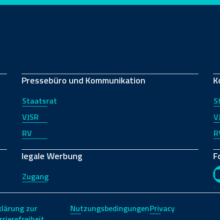
Pressebüro und Kommunikation
K
Staatsrat
S
VJSR
V
RV
R
legale Werbung
F
Zugang
klärung zur
Nutzungsbedingungen
Privacy
rrierefreiheit