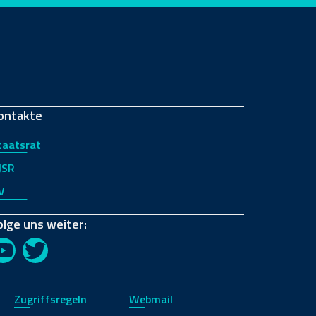
ontakte
taatsrat
JSR
V
olge uns weiter:
YouTube
Twitter
Zugriffsregeln
Webmail