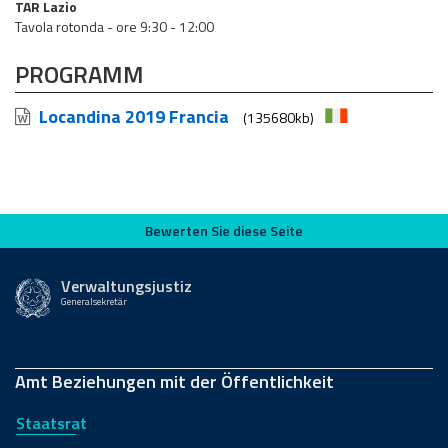
TAR Lazio
Tavola rotonda - ore 9:30 - 12:00
PROGRAMM
Locandina 2019 Francia
(135680kb)
Bewerten Sie diese Seite
Bewerten Sie diese Seite
Verwaltungsjustiz
Generalsekretär
Amt Beziehungen mit der Öffentlichkeit
Staatsrat