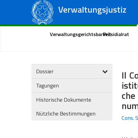
Verwaltungsjustiz
Staatsrat
Regionale Verwaltungsgerichte
Portal des Bürgers
Verwaltungsgerichtsbarkeit
Präsidialrat
Dossier
Il C
isti
Tagungen
che 
Historische Dokumente
nume
Nützliche Bestimmungen
Cons. S