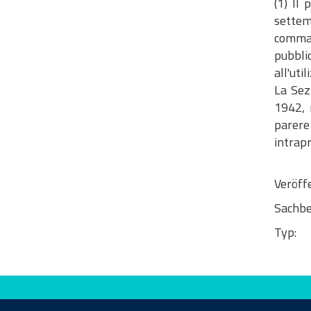
(1) Il
settemb
comma 1
pubbli
all'uti
La Sez
1942, 
parere 
intrapr
Veröff
Sachbe
Typ:
Bewerten Sie diese Seite