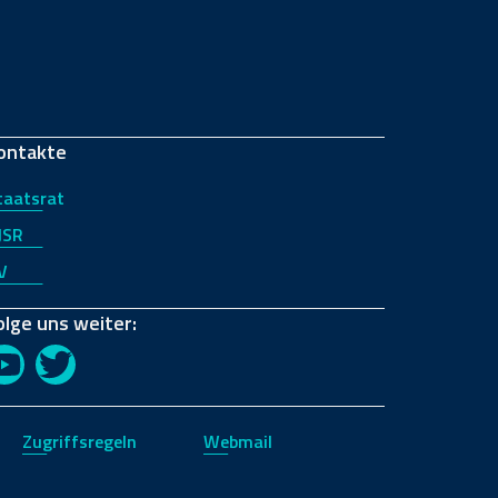
ontakte
taatsrat
JSR
V
olge uns weiter:
YouTube
Twitter
Zugriffsregeln
Webmail