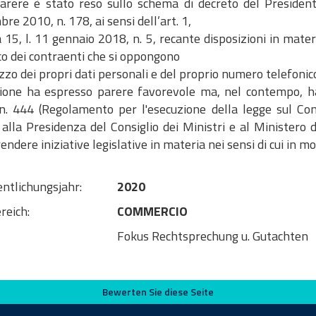
 parere è stato reso sullo schema di decreto del Presidente
re 2010, n. 178, ai sensi dell’art. 1,
5, l. 11 gennaio 2018, n. 5, recante disposizioni in mater
co dei contraenti che si oppongono
lizzo dei propri dati personali e del proprio numero telefon
ione ha espresso parere favorevole ma, nel contempo, ha di
n. 444 (Regolamento per l'esecuzione della legge sul Cons
alla Presidenza del Consiglio dei Ministri e al Ministero d
endere iniziative legislative in materia nei sensi di cui in m
entlichungsjahr:
2020
reich:
COMMERCIO
Fokus Rechtsprechung u. Gutachten
Bewerten Sie diese Seite