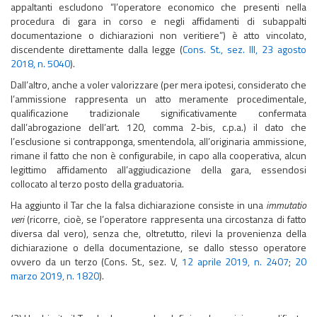
appaltanti escludono “l’operatore economico che presenti nella
procedura di gara in corso e negli affidamenti di subappalti
documentazione o dichiarazioni non veritiere”) è atto vincolato,
discendente direttamente dalla legge (
Cons. St., sez. III, 23 agosto
2018, n. 5040
).
Dall’altro, anche a voler valorizzare (per mera ipotesi, considerato che
l’ammissione rappresenta un atto meramente procedimentale,
qualificazione tradizionale significativamente confermata
dall’abrogazione dell’art. 120, comma 2-bis, c.p.a.) il dato che
l’esclusione si contrapponga, smentendola, all’originaria ammissione,
rimane il fatto che non è configurabile, in capo alla cooperativa, alcun
legittimo affidamento all’aggiudicazione della gara, essendosi
collocato al terzo posto della graduatoria.
Ha aggiunto il Tar che la falsa dichiarazione consiste in una
immutatio
veri
(ricorre, cioè, se l’operatore rappresenta una circostanza di fatto
diversa dal vero), senza che, oltretutto, rilevi la provenienza della
dichiarazione o della documentazione, se dallo stesso operatore
ovvero da un terzo (Cons. St., sez. V,
12 aprile 2019, n. 2407
;
20
marzo 2019, n. 1820
).