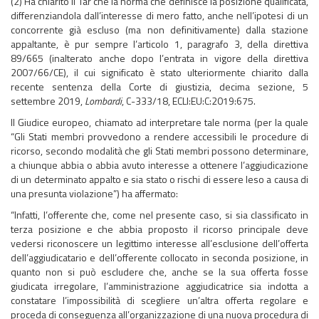
(2) Ha chiarito il Tar che la norma che definisce la posizione qualificata,
differenziandola dall’interesse di mero fatto, anche nell’ipotesi di un
concorrente già escluso (ma non definitivamente) dalla stazione
appaltante, è pur sempre l’articolo 1, paragrafo 3, della direttiva
89/665 (inalterato anche dopo l’entrata in vigore della direttiva
2007/66/CE), il cui significato è stato ulteriormente chiarito dalla
recente sentenza della Corte di giustizia, decima sezione, 5
settembre 2019,
Lombardi
, C-333/18, ECLI:EU:C:2019:675.
Il Giudice europeo, chiamato ad interpretare tale norma (per la quale
“Gli Stati membri provvedono a rendere accessibili le procedure di
ricorso, secondo modalità che gli Stati membri possono determinare,
a chiunque abbia o abbia avuto interesse a ottenere l’aggiudicazione
di un determinato appalto e sia stato o rischi di essere leso a causa di
una presunta violazione”) ha affermato:
“Infatti, l’offerente che, come nel presente caso, si sia classificato in
terza posizione e che abbia proposto il ricorso principale deve
vedersi riconoscere un legittimo interesse all’esclusione dell’offerta
dell’aggiudicatario e dell’offerente collocato in seconda posizione, in
quanto non si può escludere che, anche se la sua offerta fosse
giudicata irregolare, l’amministrazione aggiudicatrice sia indotta a
constatare l’impossibilità di scegliere un’altra offerta regolare e
proceda di conseguenza all’organizzazione di una nuova procedura di