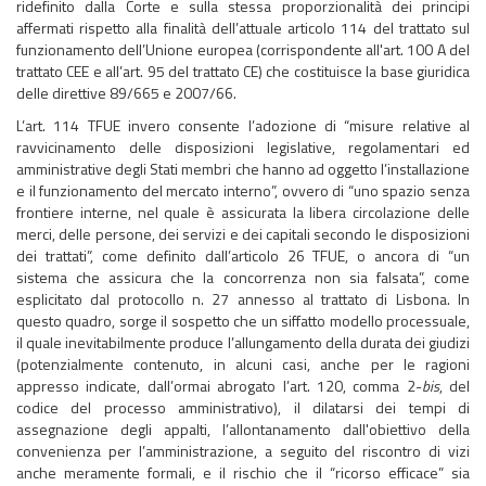
ridefinito dalla Corte e sulla stessa proporzionalità dei principi
affermati rispetto alla finalità dell’attuale articolo 114 del trattato sul
funzionamento dell’Unione europea (corrispondente all'art. 100 A del
trattato CEE e all’art. 95 del trattato CE) che costituisce la base giuridica
delle direttive 89/665 e 2007/66.
L’art. 114 TFUE invero consente l’adozione di “misure relative al
ravvicinamento delle disposizioni legislative, regolamentari ed
amministrative degli Stati membri che hanno ad oggetto l’installazione
e il funzionamento del mercato interno”, ovvero di “uno spazio senza
frontiere interne, nel quale è assicurata la libera circolazione delle
merci, delle persone, dei servizi e dei capitali secondo le disposizioni
dei trattati”, come definito dall’articolo 26 TFUE, o ancora di “un
sistema che assicura che la concorrenza non sia falsata”, come
esplicitato dal protocollo n. 27 annesso al trattato di Lisbona. In
questo quadro, sorge il sospetto che un siffatto modello processuale,
il quale inevitabilmente produce l’allungamento della durata dei giudizi
(potenzialmente contenuto, in alcuni casi, anche per le ragioni
appresso indicate, dall’ormai abrogato l’art. 120, comma 2-
bis
, del
codice del processo amministrativo), il dilatarsi dei tempi di
assegnazione degli appalti, l’allontanamento dall'obiettivo della
convenienza per l’amministrazione, a seguito del riscontro di vizi
anche meramente formali, e il rischio che il “ricorso efficace” sia