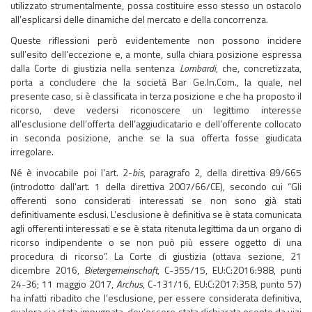
utilizzato strumentalmente, possa costituire esso stesso un ostacolo
all’esplicarsi delle dinamiche del mercato e della concorrenza.
Queste riflessioni però evidentemente non possono incidere
sull’esito dell’eccezione e, a monte, sulla chiara posizione espressa
dalla Corte di giustizia nella sentenza
Lombardi
, che, concretizzata,
porta a concludere che la società Bar Ge.In.Com., la quale, nel
presente caso, si è classificata in terza posizione e che ha proposto il
ricorso, deve vedersi riconoscere un legittimo interesse
all’esclusione dell’offerta dell’aggiudicatario e dell’offerente collocato
in seconda posizione, anche se la sua offerta fosse giudicata
irregolare.
Né è invocabile poi l’art. 2-
bis
, paragrafo 2, della direttiva 89/665
(introdotto dall'art. 1 della direttiva 2007/66/CE), secondo cui “Gli
offerenti sono considerati interessati se non sono già stati
definitivamente esclusi. L’esclusione è definitiva se è stata comunicata
agli offerenti interessati e se è stata ritenuta legittima da un organo di
ricorso indipendente o se non può più essere oggetto di una
procedura di ricorso”. La Corte di giustizia (ottava sezione, 21
dicembre 2016,
Bietergemeinschaft
, C-355/15, EU:C:2016:988, punti
24-36; 11 maggio 2017,
Archus
, C-131/16, EU:C:2017:358, punto 57)
ha infatti ribadito che l’esclusione, per essere considerata definitiva,
qualora sia stata impugnata, dev’essere stata dichiarata esente da vizi