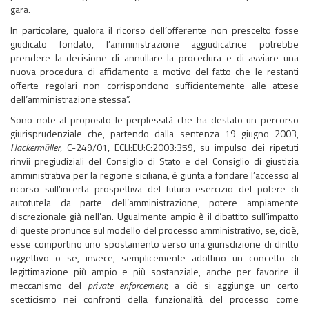
gara.
In particolare, qualora il ricorso dell’offerente non prescelto fosse
giudicato fondato, l’amministrazione aggiudicatrice potrebbe
prendere la decisione di annullare la procedura e di avviare una
nuova procedura di affidamento a motivo del fatto che le restanti
offerte regolari non corrispondono sufficientemente alle attese
dell’amministrazione stessa”.
Sono note al proposito le perplessità che ha destato un percorso
giurisprudenziale che, partendo dalla sentenza 19 giugno 2003,
Hackermüller
, C-249/01, ECLI:EU:C:2003:359, su impulso dei ripetuti
rinvii pregiudiziali del Consiglio di Stato e del Consiglio di giustizia
amministrativa per la regione siciliana, è giunta a fondare l’accesso al
ricorso sull’incerta prospettiva del futuro esercizio del potere di
autotutela da parte dell’amministrazione, potere ampiamente
discrezionale già nell’an. Ugualmente ampio è il dibattito sull’impatto
di queste pronunce sul modello del processo amministrativo, se, cioè,
esse comportino uno spostamento verso una giurisdizione di diritto
oggettivo o se, invece, semplicemente adottino un concetto di
legittimazione più ampio e più sostanziale, anche per favorire il
meccanismo del
private enforcement
; a ciò si aggiunge un certo
scetticismo nei confronti della funzionalità del processo come