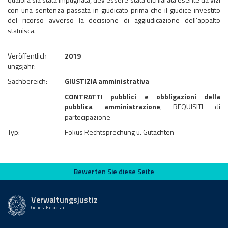
con una sentenza passata in giudicato prima che il giudice investito
del ricorso avverso la decisione di aggiudicazione dell’appalto
statuisca.
Veröffentlich
2019
ungsjahr:
Sachbereich:
GIUSTIZIA amministrativa
CONTRATTI pubblici e obbligazioni della
pubblica amministrazione
, REQUISITI di
partecipazione
Typ:
Fokus Rechtsprechung u. Gutachten
Bewerten Sie diese Seite
Bewerten Sie diese Seite
Verwaltungsjustiz
Generalsekretär