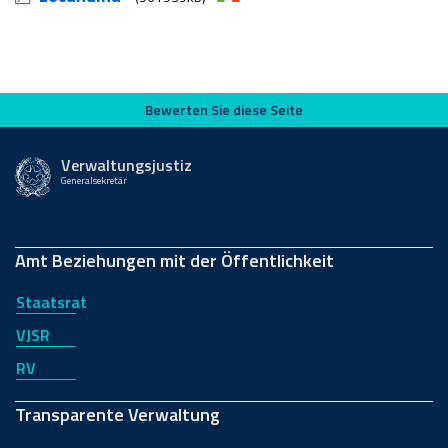
Bewerten Sie diese Seite
Bewerten Sie diese Seite
Verwaltungsjustiz
Generalsekretär
Amt Beziehungen mit der Öffentlichkeit
Staatsrat
VJSR
RV
Transparente Verwaltung