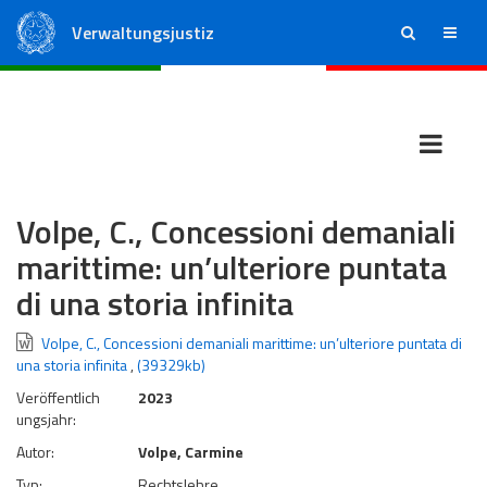
Verwaltungsjustiz
ricerca
menu
Staatsrat
Regionale Verwaltungsgerichte
Volpe, C., Concessioni demaniali
marittime: un’ulteriore puntata
di una storia infinita
Volpe, C., Concessioni demaniali marittime: un’ulteriore puntata di
una storia infinita
,
(39329kb)
Veröffentlich
2023
ungsjahr:
Autor:
Volpe, Carmine
Typ:
Rechtslehre