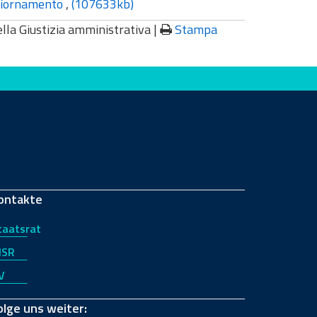
ggiornamento
,
(107633kb)
lla Giustizia amministrativa
|
Stampa
ontakte
taatsrat
JSR
V
olge uns weiter: