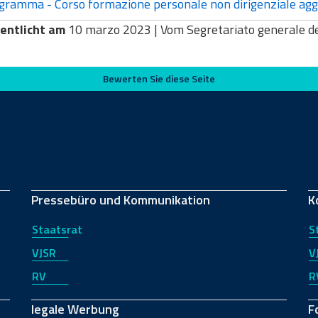
ramma - Corso formazione personale non dirigenziale a
entlicht am
10 marzo 2023 |
Vom Segretariato generale de
Bewerten Sie diese Seite
Pressebüro und Kommunikation
K
Staatsrat
S
VJSR
V
RV
R
legale Werbung
F