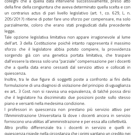
colleghi che a quella data interviene successivamente, preso atto
della fine della congiuntura che aveva determinato quella scelta e con
un contrarius actus di pari livello legislativo (art. 1, co. 629, L. n.
205/2017) ritiene di poter fare uno sforzo per compensare, ma solo
parzialmente, coloro che erano stati pregiudicati dalla precedente
legge.
Tale opzione legislativa limitativa non appare irragionevole al lume
dell’art. 3 della Costituzione poiché intanto rappresenta il massimo
sforzo che il legislatore abbia potuto compiere, la provvidenza
sorgendo già con una genetica portata limitativa, che traspare
dall’essere la stessa solo una “parziale” compensazione per i docenti
che a quella data erano cessasti dal servizio attivo e collocati in
quiescenza.
Inoltre, tra le due figure di soggetti poste a confronto ai fini della
formulazione di una diagnosi di violazione del principio di uguaglianza
ex art.. 3 Cost. non si ravvisa una equivalenza, di talché possa dirsi
che il legislatore ha discriminato due posizioni poste sullo stesso
piano e versanti nella medesima condizione.
I professori in quiescenza non prestano più servizio attivo per
l’Amministrazione Universitaria là dove i docenti ancora in servizio
forniscono una utilitas all’amministrazione e per essa alla collettività.
Altro profilo differenziale tra i docenti in servizio e quelli in
quiescenza risiede nella circostanza che i primi vantano un credito nei