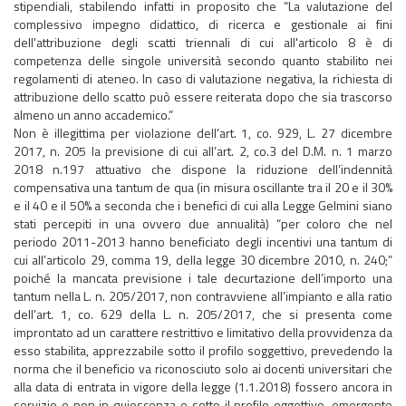
stipendiali, stabilendo infatti in proposito che “La valutazione del
complessivo impegno didattico, di ricerca e gestionale ai fini
dell'attribuzione degli scatti triennali di cui all'articolo 8 è di
competenza delle singole università secondo quanto stabilito nei
regolamenti di ateneo. In caso di valutazione negativa, la richiesta di
attribuzione dello scatto può essere reiterata dopo che sia trascorso
almeno un anno accademico.”
Non è illegittima per violazione dell’art. 1, co. 929, L. 27 dicembre
2017, n. 205 la previsione di cui all’art. 2, co.3 del D.M. n. 1 marzo
2018 n.197 attuativo che dispone la riduzione dell’indennità
compensativa una tantum de qua (in misura oscillante tra il 20 e il 30%
e il 40 e il 50% a seconda che i benefici di cui alla Legge Gelmini siano
stati percepiti in una ovvero due annualità) “per coloro che nel
periodo 2011-2013 hanno beneficiato degli incentivi una tantum di
cui all’articolo 29, comma 19, della legge 30 dicembre 2010, n. 240;”
poiché la mancata previsione i tale decurtazione dell’importo una
tantum nella L. n. 205/2017, non contravviene all’impianto e alla ratio
dell’art. 1, co. 629 della L. n. 205/2017, che si presenta come
improntato ad un carattere restrittivo e limitativo della provvidenza da
esso stabilita, apprezzabile sotto il profilo soggettivo, prevedendo la
norma che il beneficio va riconosciuto solo ai docenti universitari che
alla data di entrata in vigore della legge (1.1.2018) fossero ancora in
servizio e non in quiescenza e sotto il profilo oggettivo, emergente