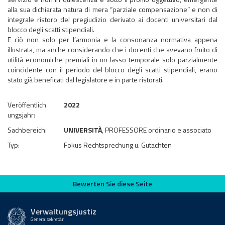
alla sua dichiarata natura di mera “parziale compensazione” e non di
integrale ristoro del pregiudizio derivato ai docenti universitari dal
blocco degli scatti stipendiali.
​​​​​​​E ciò non solo per l’armonia e la consonanza normativa appena
illustrata, ma anche considerando che i docenti che avevano fruito di
utilità economiche premiali in un lasso temporale solo parzialmente
coincidente con il periodo del blocco degli scatti stipendiali, erano
stato già beneficati dal legislatore e in parte ristorati.
Veröffentlich
2022
ungsjahr:
Sachbereich:
UNIVERSITÀ
, PROFESSORE ordinario e associato
Typ:
Fokus Rechtsprechung u. Gutachten
Bewerten Sie diese Seite
Bewerten Sie diese Seite
Verwaltungsjustiz
Generalsekretär