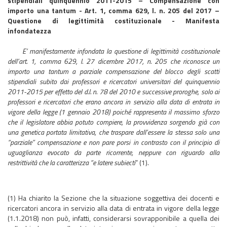
stipendiali quinquennio 2011-2015 – Compensazione con
importo una tantum - Art. 1, comma 629, l. n. 205 del 2017 –
Questione di legittimità costituzionale - Manifesta
infondatezza
E’ manifestamente infondata la questione di legittimità costituzionale
dell’art. 1, comma 629, l. 27 dicembre 2017, n. 205 che riconosce un
importo una tantum a parziale compensazione del blocco degli scatti
stipendiali subito dai professori e ricercatori universitari del quinquennio
2011-2015 per effetto del d.l. n. 78 del 2010 e successive proroghe, solo ai
professori e ricercatori che erano ancora in servizio alla data di entrata in
vigore della legge (1 gennaio 2018) poiché rappresenta il massimo sforzo
che il legislatore abbia potuto compiere, la provvidenza sorgendo già con
una genetica portata limitativa, che traspare dall’essere la stessa solo una
“parziale” compensazione e non pare porsi in contrasto con il principio di
uguaglianza evocato da parte ricorrente, neppure con riguardo alla
restrittività che la caratterizza “e latere subiecti
” (1).
(1) Ha chiarito la Sezione che la situazione soggettiva dei docenti e
ricercatori ancora in servizio alla data di entrata in vigore della legge
(1.1.2018) non può, infatti, considerarsi sovrapponibile a quella dei