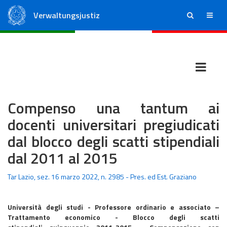
Verwaltungsjustiz
ricerca
menu
Staatsrat
Regionale Verwaltungsgerichte
Compenso una tantum ai
docenti universitari pregiudicati
dal blocco degli scatti stipendiali
dal 2011 al 2015
Tar Lazio, sez. 16 marzo 2022, n. 2985 - Pres. ed Est. Graziano
Università degli studi - Professore ordinario e associato –
Trattamento economico - Blocco degli scatti