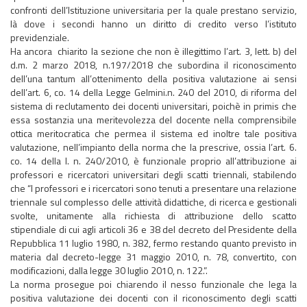
confronti dell’Istituzione universitaria per la quale prestano servizio,
là dove i secondi hanno un diritto di credito verso l’istituto
previdenziale.
Ha ancora chiarito la sezione che non è illegittimo l’art. 3, lett. b) del
d.m. 2 marzo 2018, n.197/2018 che subordina il riconoscimento
dell’una tantum all’ottenimento della positiva valutazione ai sensi
dell’art. 6, co. 14 della Legge Gelmini.n. 240 del 2010, di riforma del
sistema di reclutamento dei docenti universitari, poichè in primis che
essa sostanzia una meritevolezza del docente nella comprensibile
ottica meritocratica che permea il sistema ed inoltre tale positiva
valutazione, nell’impianto della norma che la prescrive, ossia l’art. 6.
co. 14 della l. n. 240/2010, è funzionale proprio all’attribuzione ai
professori e ricercatori universitari degli scatti triennali, stabilendo
che “I professori e i ricercatori sono tenuti a presentare una relazione
triennale sul complesso delle attività didattiche, di ricerca e gestionali
svolte, unitamente alla richiesta di attribuzione dello scatto
stipendiale di cui agli articoli 36 e 38 del decreto del Presidente della
Repubblica 11 luglio 1980, n. 382, fermo restando quanto previsto in
materia dal decreto-legge 31 maggio 2010, n. 78, convertito, con
modificazioni, dalla legge 30 luglio 2010, n. 122.”.
La norma prosegue poi chiarendo il nesso funzionale che lega la
positiva valutazione dei docenti con il riconoscimento degli scatti