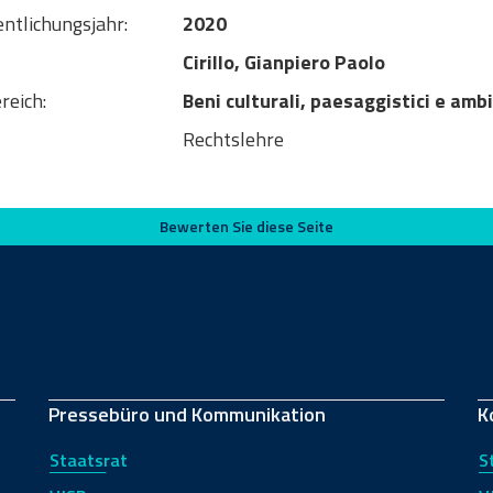
entlichungsjahr:
2020
Cirillo, Gianpiero Paolo
reich:
Beni culturali, paesaggistici e amb
Rechtslehre
Bewerten Sie diese Seite
Pressebüro und Kommunikation
K
Staatsrat
S