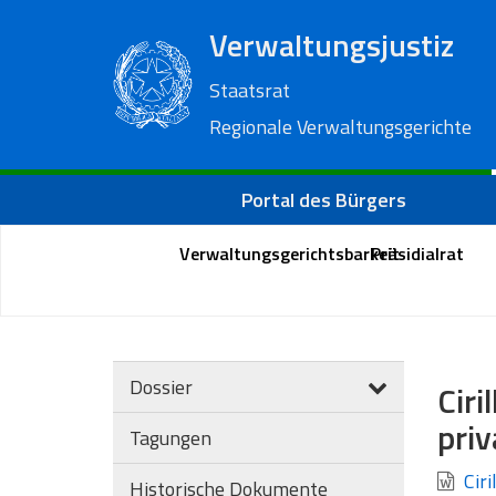
Verwaltungsjustiz
Staatsrat
Regionale Verwaltungsgerichte
Portal des Bürgers
Verwaltungsgerichtsbarkeit
Präsidialrat
Dossier
Ciri
priv
Tagungen
Ciri
Historische Dokumente