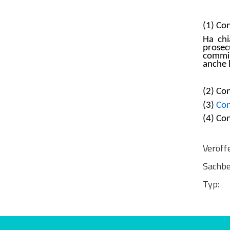
(1) Con
Ha chi
prosec
commi 
anche l
(2) Con
(3)
Con
(4) Con
Veröff
Sachbe
Typ:
Bewerten Sie diese Seite