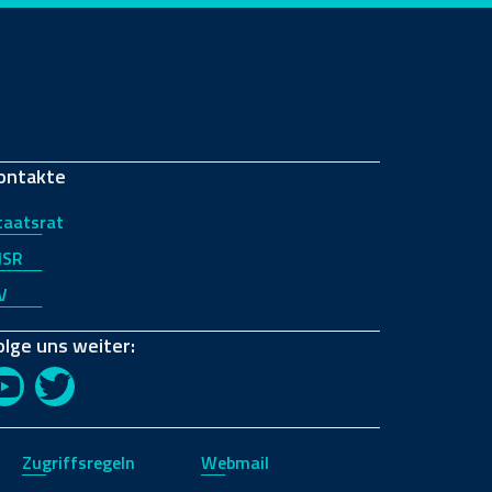
ontakte
taatsrat
JSR
V
olge uns weiter:
YouTube
Twitter
Zugriffsregeln
Webmail