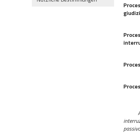
Proces
giudiz
Proce
interr
Proces
Proces
Ai
interru
passivo 