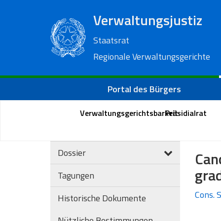
Verwaltungsjustiz
Staatsrat
Regionale Verwaltungsgerichte
Portal des Bürgers
Verwaltungsgerichtsbarkeit
Präsidialrat
Dossier
Canc
gra
Tagungen
Cons. S
Historische Dokumente
Nützliche Bestimmungen