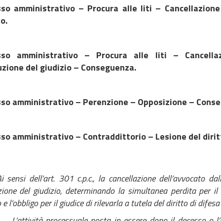
so amministrativo – Procura alle liti – Cancellazione 
io.
sso amministrativo – Procura alle liti – Cancella
uzione del giudizio – Conseguenza.
so amministrativo – Perenzione – Opposizione – Conse
so amministrativo – Contraddittorio – Lesione del diri
 sensi dell’art. 301 c.p.c., la cancellazione dell’avvocato 
zione del giudizio, determinando la simultanea perdita per il 
e l’obbligo per il giudice di rilevarla a tutela del diritto di difes
L’attività processuale posta in essere dopo il decesso o l