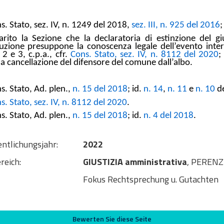
s. Stato, sez. IV, n. 1249 del 2018,
sez. III, n. 925 del 2016
;
arito la Sezione che la declaratoria di estinzione del g
uzione presuppone la conoscenza legale dell’evento interr
2 e 3, c.p.a., cfr.
Cons. Stato, sez. IV, n. 8112 del 2020
;
a cancellazione del difensore del comune dall’albo.
s. Stato, Ad. plen.,
n. 15 del 2018
; id.
n. 14
,
n. 11
e
n. 10
de
s. Stato, sez. IV, n. 8112 del 2020
.
s. Stato, Ad. plen.,
n. 15 del 2018
; id.
n. 4 del 2018
.
entlichungsjahr:
2022
reich:
GIUSTIZIA amministrativa
, PEREN
Fokus Rechtsprechung u. Gutachten
Bewerten Sie diese Seite