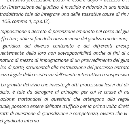
ata l’interruzione del giudizio, è invalida e ridonda in una ipote
traddittorio tale da integrare una delle tassative cause di rinv
t. 105, comma 1, c.p.a.
(2).
L’opposizione a decreto di perenzione emanato nel corso del giu
ffectum, utile ai fini della riassunzione del giudizio medesimo;
 giuridica, del diverso contenuto e dei differenti presu
entemente, della loro non sovrapponibilità anche ai fini di cu
, natura di mezzo di impugnazione di un provvedimento del giudic
lso di parte, strumentali alla riattivazione del processo entrat
nza legale della esistenza dell’evento interruttivo o sospensiv
La gravità del vizio che investe gli atti processuali lesivi del d
dizio, è tale da derogare al principio per cui le cause di nu
azione; trattandosi di questioni che attengono alla regol
uale, possono essere delibate d’ufficio per la prima volta diret
tratti di questione di giurisdizione e competenza, ovvero che vi
el giudicato interno
.