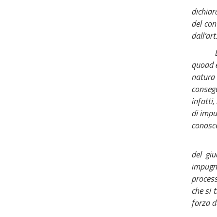
dichiar
del con
dall’ar
quoad e
natura
consegu
infatti
di impu
conosce
del giu
impugn
process
che si 
forza d