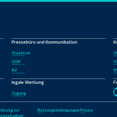
Pressebüro und Kommunikation
K
Staatsrat
S
VJSR
V
RV
R
legale Werbung
F
Zugang
klärung zur
Nutzungsbedingungen
Privacy
rrierefreiheit