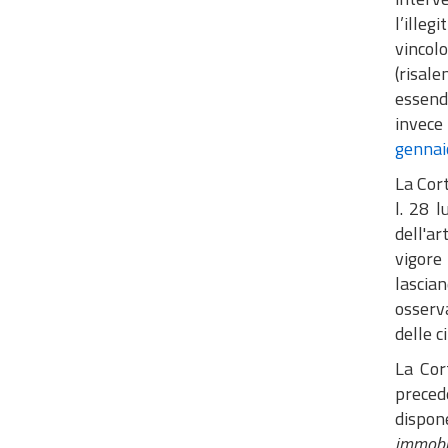
l’illeg
vincolo
(risal
essendo
invece 
gennai
La Cort
l. 28 
dell'ar
vigore 
lascian
osserv
delle 
La Cor
preced
dispon
immobil