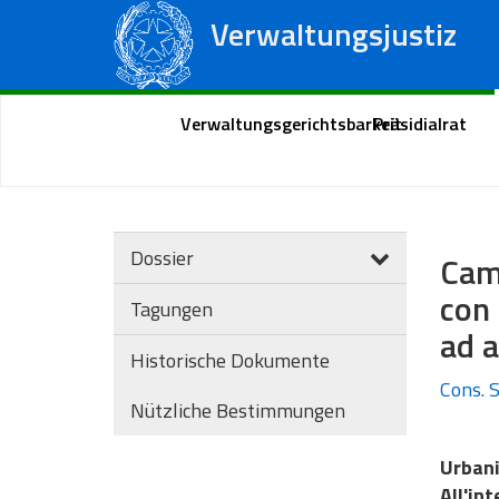
Verwaltungsjustiz
Staatsrat
Regionale Verwaltungsgerichte
Portal des Bürgers
Verwaltungsgerichtsbarkeit
Präsidialrat
Dossier
Camb
con 
Tagungen
ad a
Historische Dokumente
Cons. S
Nützliche Bestimmungen
Urbani
All'int