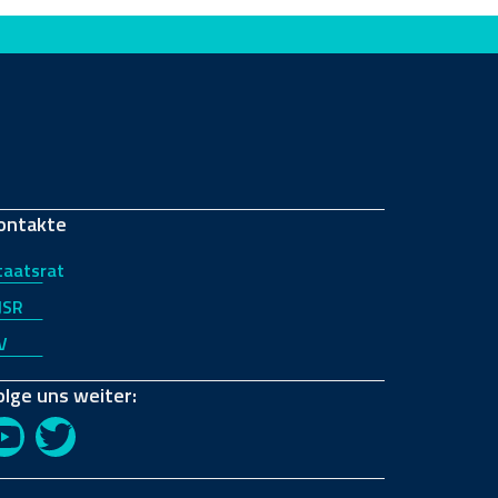
ontakte
taatsrat
JSR
V
olge uns weiter:
YouTube
Twitter