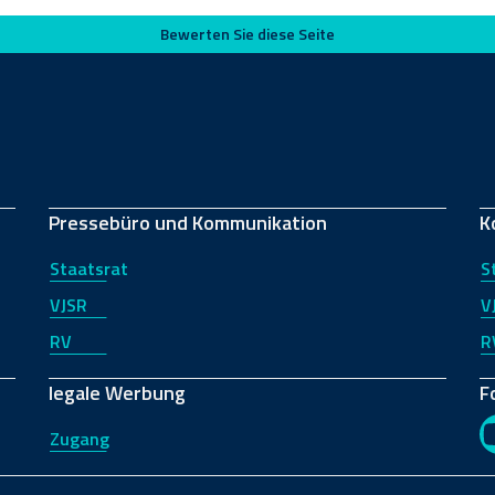
Bewerten Sie diese Seite
Pressebüro und Kommunikation
K
Staatsrat
S
VJSR
V
RV
R
legale Werbung
F
Zugang