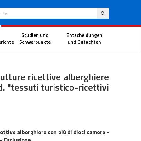
Deu
 Website
Richterportal
Studien und
Entscheidungen
richte
Schwerpunkte
und Gutachten
utture ricettive alberghiere
. "tessuti turistico-ricettivi
ttive alberghiere con più di dieci camere -
 – Esclusione.