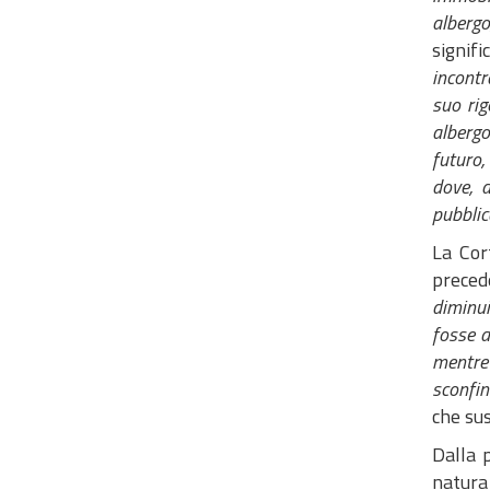
albergo
signific
incontr
suo rig
albergo
futuro,
dove, a
pubblic
La Cor
precede
diminui
fosse a
mentre 
sconfin
che sus
Dalla p
natura