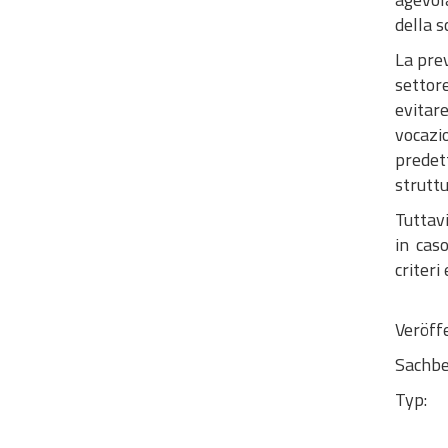
della 
La prev
settor
evitar
vocazi
predet
struttu
Tuttav
in cas
criteri
Veröff
Sachbe
Typ: