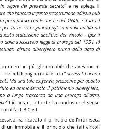
in vigore del presente decreto
" e ne spiega il
re che l'ancora urgente ricostruzione edilizia può
nato poco prima, con le norme del 1945, in tutto il
 per tutte, con riguardo agli immobili adibiti ad
questa statuizione abolitiva del vincolo - (per il
ta dalla successiva legge di proroga del 1951, là
destinati all'uso alberghiero prima della data di
i un onere in più gli immobili che avevano in
o che nel dopoguerra vi era la “
necessità di non
istenti. Ma una tale esigenza, pressante per quanto
sciuto ed ammodernato il patrimonio alberghiero
;
ppo a lungo trascorsa da una proroga all'altra,
iva”.
Ciò posto, la Corte ha concluso nel senso
cui all’art. 3 Cost.
essiva ha ricavato il principio dell'intrinseca
i un immobile e il principio che tali vincoli