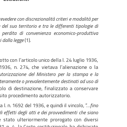
prevedere con discrezionalità criteri e modalità per
el suo territorio e tra le differenti tipologie di
a perdita di convenienza economico-produttiva
 dalla legge
(1).
tto con l’articolo unico della l. 24 luglio 1936,
 1936, n. 274, che vietava l’alienazione o la
utorizzazione del Ministero per la stampa e la
teramente o prevalentemente destinati ad uso di
olo di destinazione, finalizzato a conservare
posito procedimento autorizzatorio.
a l. n. 1692 del 1936, e quindi il vincolo, “…
fino
i effetti degli atti e dei provvedimenti che siano
 è stato ulteriormente prorogato con diversi
1 n. 4, la Corte costituzionale ha dichiarato