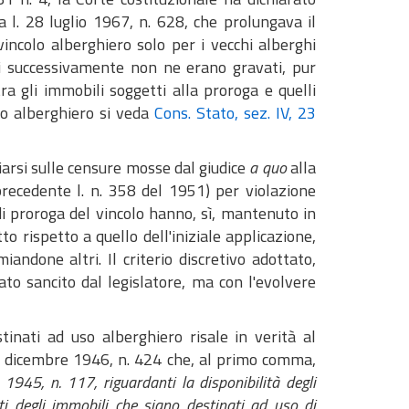
la l. 28 luglio 1967, n. 628, che prolungava il
vincolo alberghiero solo per i vecchi alberghi
ti successivamente non ne erano gravati, pur
ra gli immobili soggetti alla proroga e quelli
olo alberghiero si veda
Cons. Stato, sez. IV, 23
iarsi sulle censure mosse dal giudice
a quo
alla
precedente l. n. 358 del 1951) per violazione
di proroga del vincolo hanno, sì, mantenuto in
o rispetto a quello dell'iniziale applicazione,
andone altri. Il criterio discretivo adottato,
ato sancito dal legislatore, ma con l'evolvere
tinati ad uso alberghiero risale in verità al
 6 dicembre 1946, n. 424 che, al primo comma,
1945, n. 117, riguardanti la disponibilità degli
ti degli immobili che siano destinati ad uso di