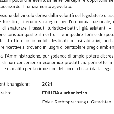
scadenza del finanziamento agevolato.
isione del vincolo deriva dalla volontà del legislatore di ac
e turistico, ritenuto strategico per l'economia nazionale, 
e di snaturare i tessuti turistico-ricettivi già esistent
one turistica qual è il nostro – e impedire forme di spec
te strutture in immobili destinati ad usi abitativi, anc
re ricettive si trovano in luoghi di particolare pregio ambie
ia, l’Amministrazione, pur godendo di ampio potere discrezi
o di non convenienza economico-produttiva, permette la 
 e le modalità per la rimozione del vincolo fissati dalla legge
entlichungsjahr:
2021
reich:
EDILIZIA e urbanistica
Fokus Rechtsprechung u. Gutachten