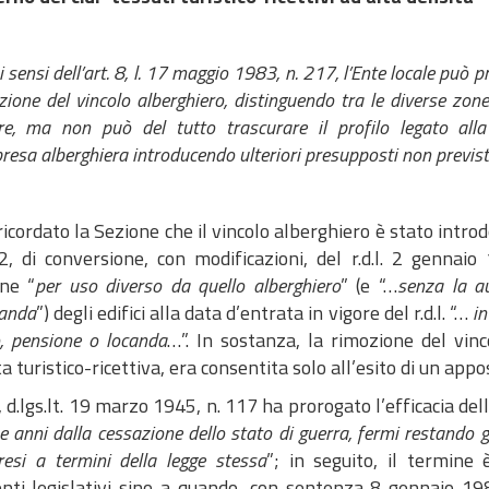
i sensi dell’art. 8, l. 17 maggio 1983, n. 217, l’Ente locale può 
zione del vincolo alberghiero, distinguendo tra le diverse zone d
ure, ma non può del tutto trascurare il profilo legato all
presa alberghiera introducendo ulteriori presupposti non previsti
ricordato la Sezione che il vincolo alberghiero è stato introdo
2, di conversione, con modificazioni, del r.d.l. 2 gennaio
one “
per uso diverso da quello alberghiero
” (e “…
senza la a
anda
”) degli edifici alla data d’entrata in vigore del r.d.l. “…
in
, pensione o locanda
…”. In sostanza, la rimozione del vinc
ta turistico-ricettiva, era consentita solo all’esito di un ap
1, d.lgs.lt. 19 marzo 1945, n. 117 ha prorogato l’efficacia dell
e anni dalla cessazione dello stato di guerra, fermi restando gl
resi a termini della legge stessa
”; in seguito, il termine
enti legislativi sino a quando, con sentenza 8 gennaio 198