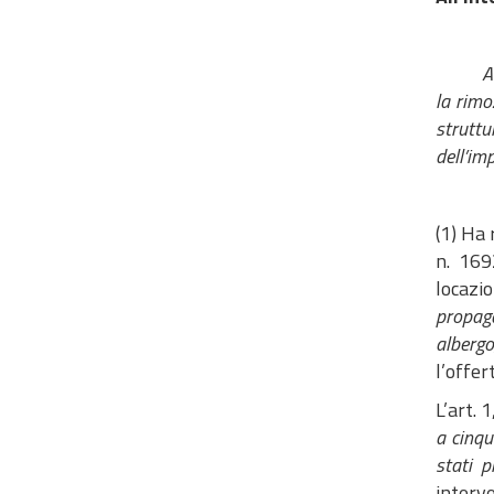
A
la rimo
strutt
dell’im
(1) Ha 
n. 169
locazi
propag
albergo
l’offer
L’art. 
a cinqu
stati p
interv