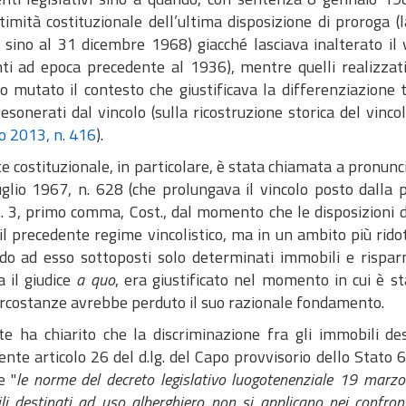
ittimità costituzionale dell’ultima disposizione di proroga (
 sino al 31 dicembre 1968) giacché lasciava inalterato il 
enti ad epoca precedente al 1936), mentre quelli realizza
 mutato il contesto che giustificava la differenziazione t
esonerati dal vincolo (sulla ricostruzione storica del vinc
o 2013, n. 416
).
e costituzionale, in particolare, è stata chiamata a pronunc
luglio 1967, n. 628 (che prolungava il vincolo posto dalla 
t. 3, primo comma, Cost., dal momento che le disposizioni 
il precedente regime vincolistico, ma in un ambito più ridott
do ad esso sottoposti solo determinati immobili e risparmi
a il giudice
a quo
, era giustificato nel momento in cui è st
circostanze avrebbe perduto il suo razionale fondamento.
te ha chiarito che la discriminazione fra gli immobili des
ente articolo 26 del d.lg. del Capo provvisorio dello Stato
e "
le norme del decreto legislativo luogotenenziale 19 marzo 
i destinati ad uso alberghiero non si applicano nei confron