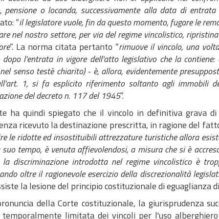
, pensione o locanda, successivamente alla data di entrata 
ato: “
il legislatore vuole, fin da questo momento, fugare le remo
are nel nostro settore, per via del regime vincolistico, ripristi
ore
”. La norma citata pertanto “
rimuove il vincolo, una volta
 dopo l'entrata in vigore dell'atto legislativo che la contiene: 
 nel senso testè chiarito) - è, allora, evidentemente presuppos
ll'art. 1, si fa esplicito riferimento soltanto agli immobili 
azione del decreto n. 117 del 1945
”.
te ha quindi spiegato che il vincolo in definitiva grava d
nza ricevuto la destinazione prescritta, in ragione del fatt
re le ridotte ed insostituibili attrezzature turistiche allora es
 suo tempo, è venuta affievolendosi, a misura che si è accre
la discriminazione introdotta nel regime vincolistico è tro
ando oltre il ragionevole esercizio della discrezionalità legislat
siste la lesione del principio costituzionale di eguaglianza di 
ronuncia della Corte costituzionale, la giurisprudenza succ
 temporalmente limitata dei vincoli per l'uso alberghiero d