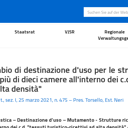
Suchen Sie auf der
Anwaltsportal
Staatsrat
VJSR
Regionale
Verwaltungsge
io di destinazione d'uso per le str
più di dieci camere all'interno dei c.d
lta densità"
t., sez. I, 25 marzo 2021, n. 475 – Pres. Torsello, Est. Neri
stica – Destinazione d’uso – Mutamento - Strutture rice
erno dei c.d. "tessuti turistico-ricettivi ad alta densità"