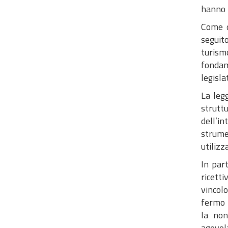
hanno r
Come o
seguito
turism
fondam
legisl
La leg
strutt
dell’in
strumen
utilizz
In part
ricetti
vincolo
fermo 
la non
agevol