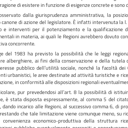
agione di esistere in funzione di esigenze concrete e sono 
sservato dalla giurisprudenza amministrativa, la posizio
 canone di azione del legislatore. È infatti intervenuta la 
o e interventi per il potenziamento e la qualificazione del
entali in materia, ai quali le Regioni avrebbero dovuto con
ativa concorrente.
ge del 1983 ha previsto la possibilità che le leggi region
ure alberghiere, ai fini della conservazione e della tutela
teresse pubblico dell’utilità sociale, nonché la facoltà de
ti urbanistici, le aree destinate ad attività turistiche e ric
azione, in conformità alle disposizioni regionali eventualme
icolare, pur prevedendosi all’art. 8 la possibilità di istitu
ve, è stata disposta espressamente, al comma 5 del citato 
, dando incarico alle Regioni, al successivo comma 6, di proc
restando che tale limitazione viene comunque meno, su ric
 convenienza economico-produttiva della struttura rice
azioni pubbliche eventualmente percepiti e opportunamen