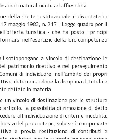
destinati naturalmente ad affievolirsi.
ne della Corte costituzionale è diventata in
l. 17 maggio 1983, n. 217 - Legge quadro per il
l'offerta turistica - che ha posto i principi
formarsi nell’esercizio della loro competenza
ali sottopongano a vincolo di destinazione le
 del patrimonio ricettivo e nel perseguimento
i Comuni di individuare, nell’ambito dei propri
ettive, determinandone la disciplina di tutela e
nte dettate in materia.
ire un vincolo di destinazione per le strutture
articolo, la possibilità di rimozione di detto
edere all’individuazione di criteri e modalità,
hiesta del proprietario, solo se è comprovata
ttiva e previa restituzione di contributi e
te rivalutati ove lo svincolo avvenga prima