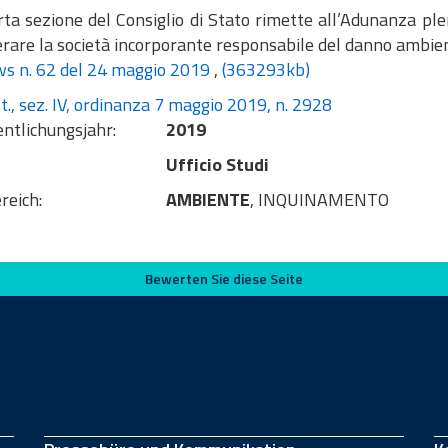
ta sezione del Consiglio di Stato rimette all’Adunanza plena
rare la società incorporante responsabile del danno ambien
s n. 62 del 24 maggio 2019
,
(363293kb)
t., sez. IV, ordinanza 7 maggio 2019, n. 2928
entlichungsjahr:
2019
Ufficio Studi
reich:
AMBIENTE
, INQUINAMENTO
Bewerten Sie diese Seite