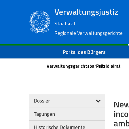
Verwaltungsjustiz
Staatsrat
Regionale Verwaltungsgerichte
Portal des Bürgers
Verwaltungsgerichtsbarkeit
Präsidialrat
Dossier
New
inc
Tagungen
ambi
Historische Dokumente