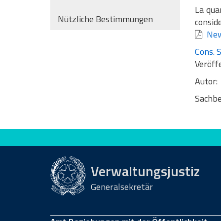
La quar
Nützliche Bestimmungen
conside
New
Cons. S
Veröff
Autor:
Sachbe
Bewerten Sie diese Seite
Verwaltungsjustiz
Generalsekretär