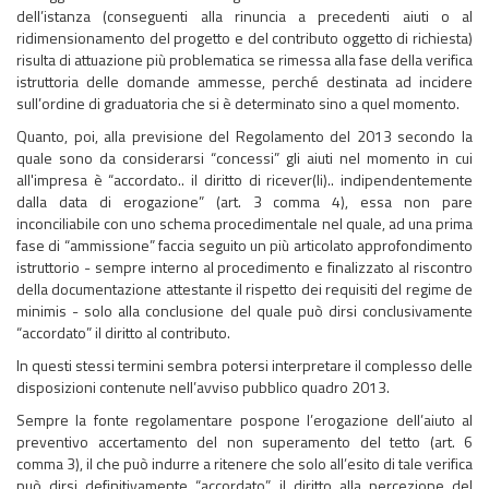
dell’istanza (conseguenti alla rinuncia a precedenti aiuti o al
ridimensionamento del progetto e del contributo oggetto di richiesta)
risulta di attuazione più problematica se rimessa alla fase della verifica
istruttoria delle domande ammesse, perché destinata ad incidere
sull’ordine di graduatoria che si è determinato sino a quel momento.
Quanto, poi, alla previsione del Regolamento del 2013 secondo la
quale sono da considerarsi “concessi” gli aiuti nel momento in cui
all'impresa è “accordato.. il diritto di ricever(li).. indipendentemente
dalla data di erogazione” (art. 3 comma 4), essa non pare
inconciliabile con uno schema procedimentale nel quale, ad una prima
fase di “ammissione” faccia seguito un più articolato approfondimento
istruttorio - sempre interno al procedimento e finalizzato al riscontro
della documentazione attestante il rispetto dei requisiti del regime de
minimis - solo alla conclusione del quale può dirsi conclusivamente
“accordato” il diritto al contributo.
In questi stessi termini sembra potersi interpretare il complesso delle
disposizioni contenute nell’avviso pubblico quadro 2013.
Sempre la fonte regolamentare pospone l’erogazione dell’aiuto al
preventivo accertamento del non superamento del tetto (art. 6
comma 3), il che può indurre a ritenere che solo all’esito di tale verifica
può dirsi definitivamente “accordato” il diritto alla percezione del