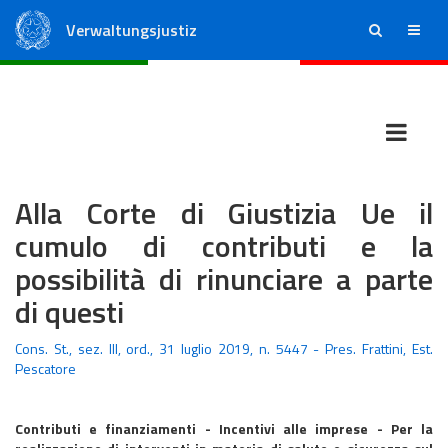
Verwaltungsjustiz
ricerca
menu
Staatsrat
Regionale Verwaltungsgerichte
Alla Corte di Giustizia Ue il
cumulo di contributi e la
possibilità di rinunciare a parte
di questi
Cons. St., sez. III, ord., 31 luglio 2019, n. 5447 - Pres. Frattini, Est.
Pescatore
Contributi e finanziamenti - Incentivi alle imprese - Per la