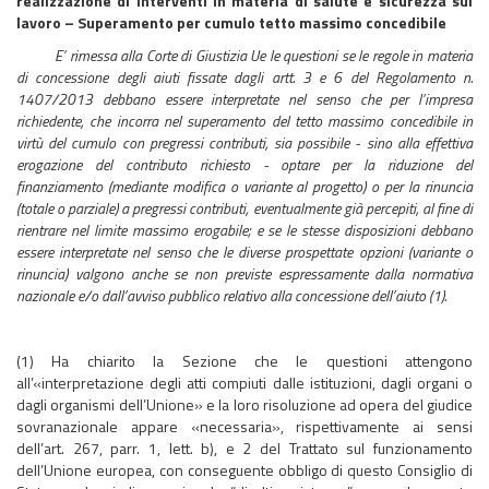
realizzazione di interventi in materia di salute e sicurezza sul
lavoro – Superamento per cumulo tetto massimo concedibile
E’ rimessa alla Corte di Giustizia Ue le questioni se le regole in materia
di concessione degli aiuti fissate dagli artt. 3 e 6 del Regolamento n.
1407/2013 debbano essere interpretate nel senso che per l’impresa
richiedente, che incorra nel superamento del tetto massimo concedibile in
virtù del cumulo con pregressi contributi, sia possibile - sino alla effettiva
erogazione del contributo richiesto - optare per la riduzione del
finanziamento (mediante modifica o variante al progetto) o per la rinuncia
(totale o parziale) a pregressi contributi, eventualmente già percepiti, al fine di
rientrare nel limite massimo erogabile; e se le stesse disposizioni debbano
essere interpretate nel senso che le diverse prospettate opzioni (variante o
rinuncia) valgono anche se non previste espressamente dalla normativa
nazionale e/o dall’avviso pubblico relativo alla concessione dell’aiuto (1).
(1) Ha chiarito la Sezione che le questioni attengono
all’«interpretazione degli atti compiuti dalle istituzioni, dagli organi o
dagli organismi dell’Unione» e la loro risoluzione ad opera del giudice
sovranazionale appare «necessaria», rispettivamente ai sensi
dell’art. 267, parr. 1, lett. b), e 2 del Trattato sul funzionamento
dell’Unione europea, con conseguente obbligo di questo Consiglio di