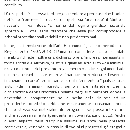
contributo.
D’altra parte, è la stessa fonte regolamentare a precisare che l’ipotesi
dell’aiuto “concesso” - ovvero del quale sia “accordato” il “diritto di
riceverlo” - va intesa “a norma del regime giuridico nazionale
applicabile”, il che lascia intendere che essa può corrispondere a
schemi procedimentali variabili e non predeterminati.
Infine, la formulazione dell’art. 6 comma 1, ultimo periodo, del
Regolamento 1407/2013 (“Prima di concedere l’aiuto, lo Stato
membro richiede inoltre una dichiarazione all’impresa interessata, in
forma scritta o elettronica, relativa a qualsiasi altro aiuto «de minimis»
ricevuto a norma del presente regolamento o di altri regolamenti «de
minimis» durante i due esercizi finanziari precedenti e l’esercizio
finanziario in corso”) ed, in particolare, il riferimento a “qualsiasi altro
aiuto «de minimis» ricevuto”, sembra fare intendere che la
dichiarazione debba riportare l’insieme degli aiuti percepiti: donde la
necessità di comprendere se la scelta della rinuncia ad un
precedente contributo debba necessariamente consumarsi prima
che lo stesso sia materialmente erogato e se possa intervenire
anche successivamente (pendente la nuova istanza di aiuto). Anche
questo aspetto della disciplina assume rilevanza nella presente
controversia, venendo in essa in rilievo aiuti pregressi già erogati e