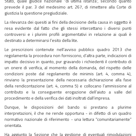
Stato, quale giudice nazionale “di ultima istanza”, secondo quanto
prevede il par. 3 del medesimo art. 267, di rimettere alla Corte di
giustizia la questione pregiudiziale.
La rilevanza dei quesiti ai fini della decisione della causa in oggetto è
resa evidente dal fatto che gli stessi intercettano i diversi punti
controversi e i plurimi profili argomentativi in relazione ai quali è
destinato a determinarsi l’esito della lite.
Le prescrizioni contenute nell’avviso pubblico quadro 2013 che
regolamenta la procedura non forniscono, d’altra parte, indicazioni di
impatto decisivo in quanto, pur gravando i richiedenti il contributo di
un onere di verifica, al momento della domanda, del rispetto delle
condizioni poste dal regolamento de minimis (art. 4, comma 4),
rinviano la presentazione della necessaria dichiarazione alla fase
della rendicontazione (art. 4, comma 5) e collocano l’ammissione al
contributo e la conseguente erogazione dell’aiuto a valle del
procedimento e della verifica dei dati inoltrati dall’impresa.
Dunque, le disposizioni del bando si prestano a plurime
interpretazioni, il che ne rende opportuna - in difetto di un quadro
normativo nazionale di riferimento - una lettura “comunitariamente”
orientata.
Ha aggiunto la Sezione che la gestione di eventuali rimodulazioni