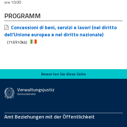
ore 10:00
PROGRAMM
Concessioni di beni, servizi e lavori (nel diritto
dell'Unione europea e nel diritto nazionale)
(716910kb)
Bewerten Sie diese Seite
Bewerten Sie diese Seite
Verwaltungsjustiz
Generalsekretär
Amt Beziehungen mit der Öffentlichkeit