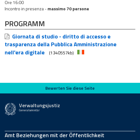
Ore 16:00
Incontro in presenza -
massimo 70 persone
PROGRAMM
Giornata di studio - diritto di accesso e
trasparenza della Pubblica Amministrazione
nell'era digitale
(1340557kb)
Bewerten Sie diese Seite
Bewerten Sie diese Seite
Verwaltungsjustiz
Generalsekretär
Amt Beziehungen mit der Öffentlichkeit